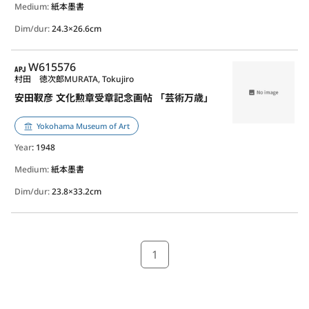
Medium:
紙本墨書
Dim/dur:
24.3×26.6cm
APJ
W615576
村田 徳次郎
MURATA, Tokujiro
安田靫彦 文化勲章受章記念画帖 「芸術万歳」
Yokohama Museum of Art
Year
: 1948
Medium:
紙本墨書
Dim/dur:
23.8×33.2cm
1