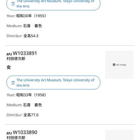
The University Art Museum, Tokyo University of
the Arts
Year
: 昭和30年（1955）
Medium:
石膏 着色
Dim/dur:
全高54.3
APJ
W1033891
村田徳次郎
女
The University Art Museum, Tokyo University of
the Arts
Year
: 昭和33年（1958）
Medium:
石膏 着色
Dim/dur:
全高77.0
APJ
W1033890
村田徳次郎