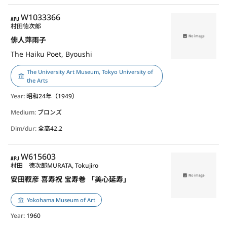
APJ
W1033366
村田徳次郎
俳人萍雨子
The Haiku Poet, Byoushi
The University Art Museum, Tokyo University of
the Arts
Year
: 昭和24年（1949）
Medium:
ブロンズ
Dim/dur:
全高42.2
APJ
W615603
村田 徳次郎
MURATA, Tokujiro
安田靫彦 喜寿祝 宝寿巻 「美心延寿」
Yokohama Museum of Art
Year
: 1960