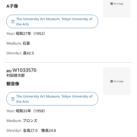
A子像
The University Art Museum, Tokyo University of
the Arts
Year
: 昭和27年（1952）
Medium:
石膏
Dim/dur:
高42.5
APJ
W1033570
村田徳次郎
観音像
The University Art Museum, Tokyo University of
the Arts
Year
: 昭和33年（1958）
Medium:
ブロンズ
Dim/dur:
全高27.0 像高24.8