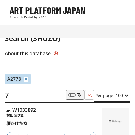
Japanese Museum Collections
Search (SHŪZŌ)
About this database
A2778
7
Per page: 100
APJ
W1033892
村田徳次郎
腰かけた女