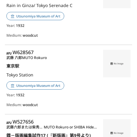
Rain in Ginza/ Tokyo Serenade C
Utsunomiya Museum of Art
Year
: 1932
Medium:
woodcut
APJ
W628567
武藤 六郎
MUTO Rokuro
東京駅
Tokyo Station
Utsunomiya Museum of Art
Year
: 1932
Medium:
woodcut
APJ
W527656
武藤六郎または柴秀夫または児童作品其他
MUTO Rokuro or SHIBA Hideo or anonymous children etc.
鐡－版画編集試作17 (『新版画』第9号より)