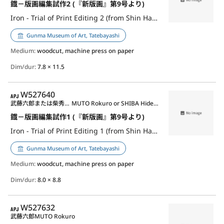
鐡－版画編集試作2 (『新版画』第9号より)
Iron - Trial of Print Editing 2 (from Shin Hanga, no.9)
Gunma Museum of Art, Tatebayashi
Medium:
woodcut, machine press on paper
Dim/dur:
7.8 × 11.5
APJ
W527640
武藤六郎または柴秀夫または児童作品其他
MUTO Rokuro or SHIBA Hideo or anonymous children etc.
鐡－版画編集試作1 (『新版画』第9号より)
Iron - Trial of Print Editing 1 (from Shin Hanga, no.9)
Gunma Museum of Art, Tatebayashi
Medium:
woodcut, machine press on paper
Dim/dur:
8.0 × 8.8
APJ
W527632
武藤六郎
MUTO Rokuro