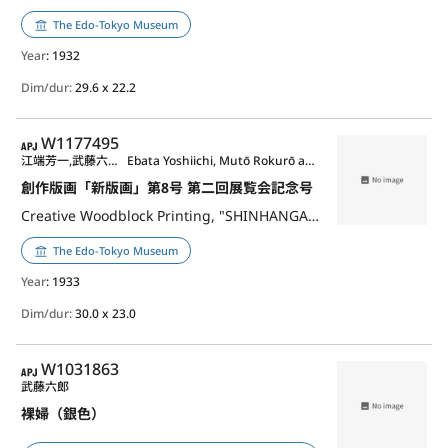
The Edo-Tokyo Museum
Year
: 1932
Dim/dur:
29.6 x 22.2
APJ
W1177495
江端芳一,武藤六郎/他作
Ebata Yoshiichi, Mutō Rokurō and Others
創作版画「新版画」第8号 第二回展覧会記念号
Creative Woodblock Printing, "SHINHANGA (New Woodblock Printing)", No. 8, Commemorative Issue for the Second Exhibition
The Edo-Tokyo Museum
Year
: 1933
Dim/dur:
30.0 x 23.0
APJ
W1031863
武藤六郎
裸婦（銀色）