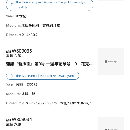
The University Art Museum, Tokyo University of
the Arts
Year
: 20世紀
Medium:
木版多色刷，雲母刷, 1枚
Dim/dur:
21.6×30.2
APJ
W809035
武藤 六郎
雑誌『新版画』第9号 一週年記念号 9 花売娘と犬
The Museum of Modern Art, Wakayama
Year
: 1933（昭和8）
Medium:
木版、紙
Dim/dur:
イメージ19.3×20.3cm／本紙23.9×20.8cm, 1
APJ
W809034
武藤 六郎