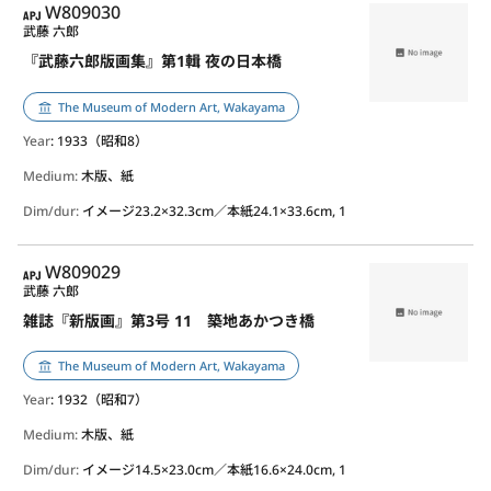
APJ
W809030
武藤 六郎
『武藤六郎版画集』第1輯 夜の日本橋
The Museum of Modern Art, Wakayama
Year
: 1933（昭和8）
Medium:
木版、紙
Dim/dur:
イメージ23.2×32.3cm／本紙24.1×33.6cm, 1
APJ
W809029
武藤 六郎
雑誌『新版画』第3号 11 築地あかつき橋
The Museum of Modern Art, Wakayama
Year
: 1932（昭和7）
Medium:
木版、紙
Dim/dur:
イメージ14.5×23.0cm／本紙16.6×24.0cm, 1