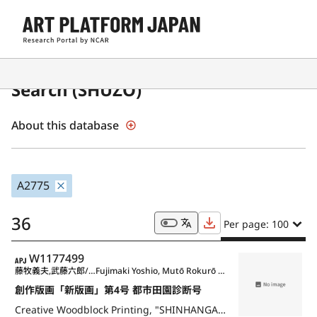
Japanese Museum Collections
Search (SHŪZŌ)
About this database
A2775
36
Per page: 100
APJ
W1177499
藤牧義夫,武藤六郎/他作 関谷忠雄/編
Fujimaki Yoshio, Mutō Rokurō and Others, Sekiya Tadao
創作版画「新版画」第4号 都市田園診断号
Creative Woodblock Printing, "SHINHANGA (New Woodblock Printing)", No. 4, City and Rural Scenes