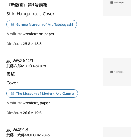
『新版画』第1号表紙
Shin Hanga no.1, Cover
Gunma Museum of Art, Tatebayashi
Medium:
woodcut on paper
Dim/dur:
25.8 × 18.3
APJ
W526121
武藤六郎
MUTŌ Rokurō
表紙
Cover
The Museum of Modern Art, Gunma
Medium:
woodcut, paper
Dim/dur:
26.6 × 19.6
APJ
W4918
武藤 六郎
MUTO,Rokuro