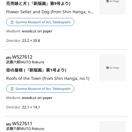
花売娘と犬 (『新版画』第9号より)
Flower Seller and Dog (from Shin Hanga, no.9)
Gunma Museum of Art, Tatebayashi
Medium:
woodcut on paper
Dim/dur:
23.2 × 20.8
APJ
W527612
武藤六郎
MUTO Rokuro
街の屋根 (『新版画』第1号より)
Roofs of the Town (from Shin Hanga, no.1)
Gunma Museum of Art, Tatebayashi
Medium:
woodcut on paper
Dim/dur:
22.1 × 14.1
APJ
W527611
武藤六郎
MUTO Rokuro