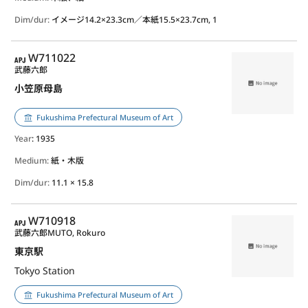
Dim/dur:
イメージ14.2×23.3cm／本紙15.5×23.7cm, 1
APJ
W711022
武藤六郎
小笠原母島
Fukushima Prefectural Museum of Art
Year
: 1935
Medium:
紙・木版
Dim/dur:
11.1 × 15.8
APJ
W710918
武藤六郎
MUTO, Rokuro
東京駅
Tokyo Station
Fukushima Prefectural Museum of Art