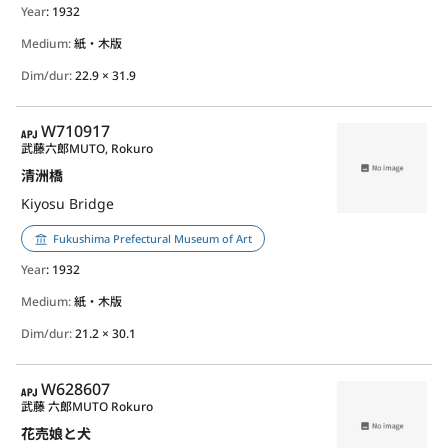
Year
: 1932
Medium:
紙・木版
Dim/dur:
22.9 × 31.9
APJ
W710917
武藤六郎
MUTO, Rokuro
清洲橋
Kiyosu Bridge
Fukushima Prefectural Museum of Art
Year
: 1932
Medium:
紙・木版
Dim/dur:
21.2 × 30.1
APJ
W628607
武藤 六郎
MUTO Rokuro
花売娘と犬