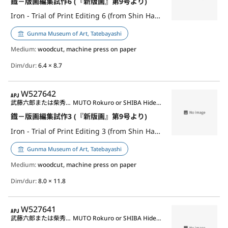
鐡－版画編集試作6 (『新版画』第9号より)
Iron - Trial of Print Editing 6 (from Shin Hanga, no.9)
Gunma Museum of Art, Tatebayashi
Medium:
woodcut, machine press on paper
Dim/dur:
6.4 × 8.7
APJ
W527642
武藤六郎または柴秀夫または児童作品其他
MUTO Rokuro or SHIBA Hideo or anonymous children etc.
鐡－版画編集試作3 (『新版画』第9号より)
Iron - Trial of Print Editing 3 (from Shin Hanga, no.9)
Gunma Museum of Art, Tatebayashi
Medium:
woodcut, machine press on paper
Dim/dur:
8.0 × 11.8
APJ
W527641
武藤六郎または柴秀夫または児童作品其他
MUTO Rokuro or SHIBA Hideo or anonymous children etc.