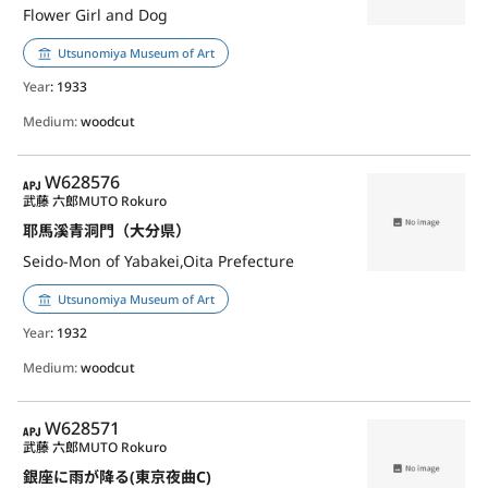
Flower Girl and Dog
Utsunomiya Museum of Art
Year
: 1933
Medium:
woodcut
APJ
W628576
武藤 六郎
MUTO Rokuro
耶馬溪青洞門（大分県）
Seido-Mon of Yabakei,Oita Prefecture
Utsunomiya Museum of Art
Year
: 1932
Medium:
woodcut
APJ
W628571
武藤 六郎
MUTO Rokuro
銀座に雨が降る(東京夜曲C)