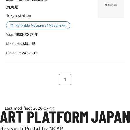
東京駅
Tokyo station
Hokkaido Museum of Modern Art
Year
: 1932(昭和7)年
Medium:
木版、紙
Dim/dur:
24.0×33.0
1
Last modified:
2026-07-14