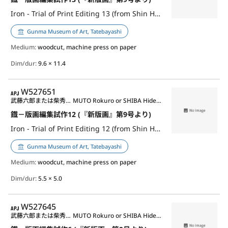
Iron - Trial of Print Editing 13 (from Shin Hanga, no.9)
Gunma Museum of Art, Tatebayashi
Medium:
woodcut, machine press on paper
Dim/dur:
9.6 × 11.4
APJ
W527651
武藤六郎または柴秀夫または児童作品其他
MUTO Rokuro or SHIBA Hideo or anonymous children etc.
鐡－版画編集試作12 (『新版画』第9号より)
Iron - Trial of Print Editing 12 (from Shin Hanga, no.9)
Gunma Museum of Art, Tatebayashi
Medium:
woodcut, machine press on paper
Dim/dur:
5.5 × 5.0
APJ
W527645
武藤六郎または柴秀夫または児童作品其他
MUTO Rokuro or SHIBA Hideo or anonymous children etc.