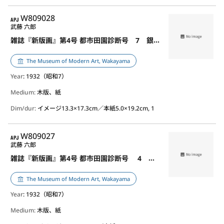
APJ
W809028
武藤 六郎
雑誌『新版画』第4号 都市田園診断号 7 銀座に雨が降る
The Museum of Modern Art, Wakayama
Year
: 1932（昭和7）
Medium:
木版、紙
Dim/dur:
イメージ13.3×17.3cm／本紙5.0×19.2cm, 1
APJ
W809027
武藤 六郎
雑誌『新版画』第4号 都市田園診断号 4 東京駅
The Museum of Modern Art, Wakayama
Year
: 1932（昭和7）
Medium:
木版、紙