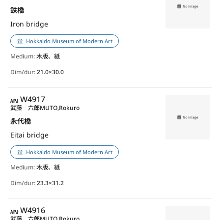
鉄橋
Iron bridge
Hokkaido Museum of Modern Art
Medium:
木版、紙
Dim/dur:
21.0×30.0
APJ
W4917
武藤 六郎
MUTO,Rokuro
永代橋
Eitai bridge
Hokkaido Museum of Modern Art
Medium:
木版、紙
Dim/dur:
23.3×31.2
APJ
W4916
武藤 六郎
MUTO,Rokuro