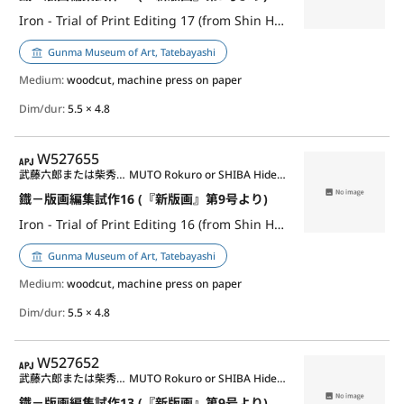
Iron - Trial of Print Editing 17 (from Shin Hanga, no.9)
Gunma Museum of Art, Tatebayashi
Medium:
woodcut, machine press on paper
Dim/dur:
5.5 × 4.8
APJ
W527655
武藤六郎または柴秀夫または児童作品其他
MUTO Rokuro or SHIBA Hideo or anonymous children etc.
鐡－版画編集試作16 (『新版画』第9号より)
Iron - Trial of Print Editing 16 (from Shin Hanga, no.9)
Gunma Museum of Art, Tatebayashi
Medium:
woodcut, machine press on paper
Dim/dur:
5.5 × 4.8
APJ
W527652
武藤六郎または柴秀夫または児童作品其他
MUTO Rokuro or SHIBA Hideo or anonymous children etc.
鐡－版画編集試作13 (『新版画』第9号より)