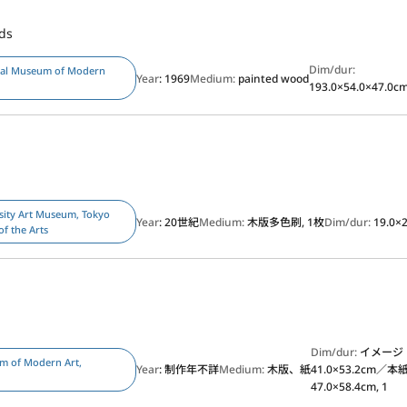
rds
Dim/dur:
nal Museum of Modern
Year
: 1969
Medium:
painted wood
193.0×54.0×47.0c
sity Art Museum, Tokyo
Year
: 20世紀
Medium:
木版多色刷, 1枚
Dim/dur:
19.0×2
of the Arts
Dim/dur:
イメージ
m of Modern Art,
Year
: 制作年不詳
Medium:
木版、紙
41.0×53.2cm／本
47.0×58.4cm, 1