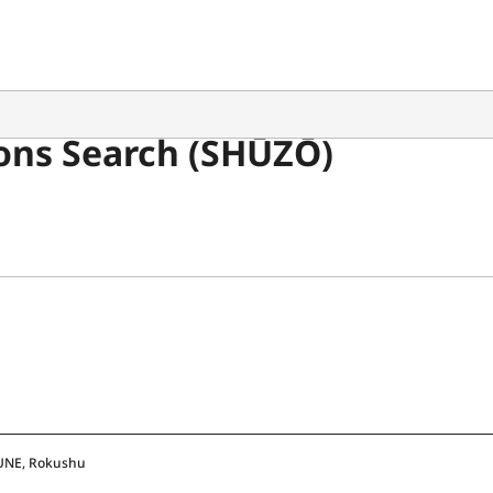
ons Search (SHŪZŌ)
UNE, Rokushu