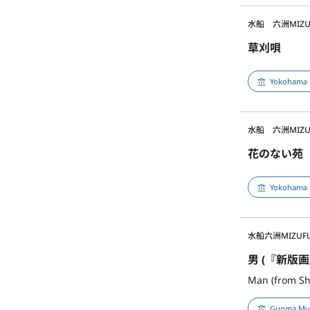
水船 六洲
MIZU
草刈唄
Yokohama 
水船 六洲
MIZU
花のない苑
Yokohama 
水船六洲
MIZUF
男 (『新版
Man (from Sh
Gunma Mus