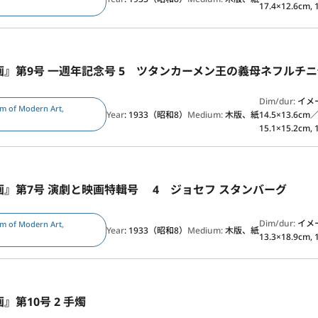
17.4×12.6cm, 
画』第9号 一週年記念号 5 ツタンカーメン王の義母ネフルチ
Dim/dur:
イメ
m of Modern Art,
Year
: 1933（昭和8）
Medium:
木版、紙
14.5×13.6c
15.1×15.2cm, 
画』第7号 演劇と映画特輯号 4 ジョセフ スタンバーグ
Dim/dur:
イメ
m of Modern Art,
Year
: 1933（昭和8）
Medium:
木版、紙
13.3×18.9cm, 
』第10号 2 手燭