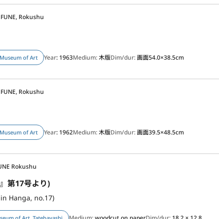
FUNE, Rokushu
Year
: 1963
Medium:
木版
Dim/dur:
画面54.0×38.5cm
Museum of Art
FUNE, Rokushu
Year
: 1962
Medium:
木版
Dim/dur:
画面39.5×48.5cm
Museum of Art
UNE Rokushu
画』第17号より)
in Hanga, no.17)
Medium:
woodcut on paper
Dim/dur:
18.2 × 12.8
eum of Art, Tatebayashi