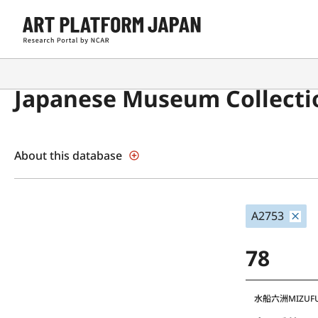
Japanese Museum Collecti
About this database
A2753
78
水船六洲
MIZUF