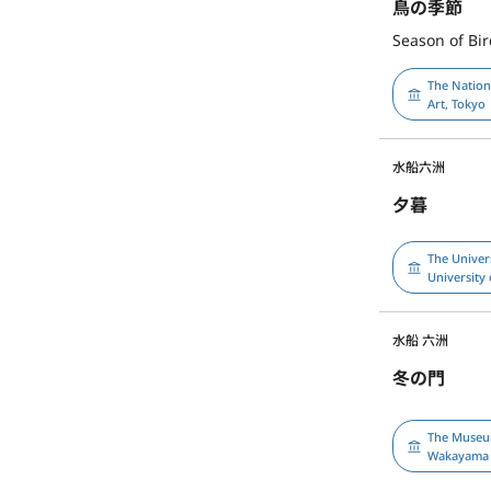
鳥の季節
Season of Bi
The Natio
Art, Tokyo
水船六洲
夕暮
The Univer
University 
水船 六洲
冬の門
The Museu
Wakayama