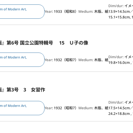
Dim/dur:
イメ
m of Modern Art,
Year
: 1933（昭和8）
Medium:
木版、紙
13.9×14.5c
15.1×15.8cm, 
』第6号 国立公園特輯号 15 Ｕ子の像
Dim/dur:
イメ
m of Modern Art,
Year
: 1932（昭和7）
Medium:
木版、紙
19.8×16.0cm , 
画』第3号 3 女習作
Dim/dur:
イメ
m of Modern Art,
Year
: 1932（昭和7）
Medium:
木版、紙
17.5×14.5c
24.2×18.8cm , 