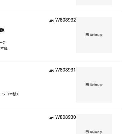
1
APJ
W808932
ニ像
ージ
m／本紙
1
APJ
W808931
ージ（本紙）
1
APJ
W808930