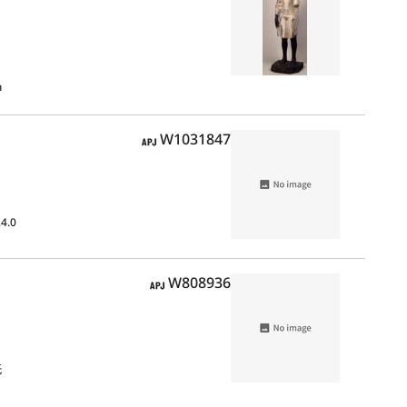
m
APJ
W1031847
4.0
APJ
W808936
紙