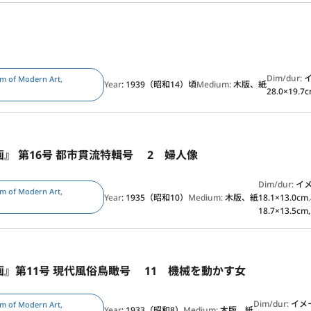
Dim/dur:
m of Modern Art,
Year
: 1939（昭和14）頃
Medium:
木版、紙
28.0×19.7c
』 第16号 都市貫流特輯号 2 婦人像
Dim/dur:
イ
m of Modern Art,
Year
: 1935（昭和10）
Medium:
木版、紙
18.1×13.0
18.7×13.5cm,
』第11号 現代風俗鳥瞰号 11 機械を動かす女
Dim/dur:
イメ
m of Modern Art,
Year
: 1933（昭和8）
Medium:
木版、紙