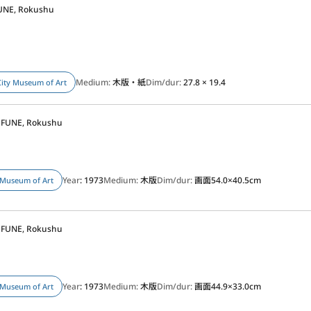
UNE, Rokushu
Medium:
木版・紙
Dim/dur:
27.8 × 19.4
ity Museum of Art
FUNE, Rokushu
Year
: 1973
Medium:
木版
Dim/dur:
画面54.0×40.5cm
Museum of Art
FUNE, Rokushu
Year
: 1973
Medium:
木版
Dim/dur:
画面44.9×33.0cm
Museum of Art