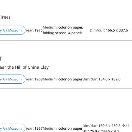
 Trees
Medium:
color on paper,
Year
: 1975
Dim/dur:
166.5 x 337.6
ty Art Museum
folding screen, 4 panels
町
ar the Hill of China Clay
Year
: 1958
Medium:
color on paper
Dim/dur:
134.0 x 182.0
ty Art Museum
Dim/dur:
169.6 x 239.5, 外寸
Year
: 1967
Medium:
color on paper
ty Art Museum
法: 175.0 x 244.5 x 9.0