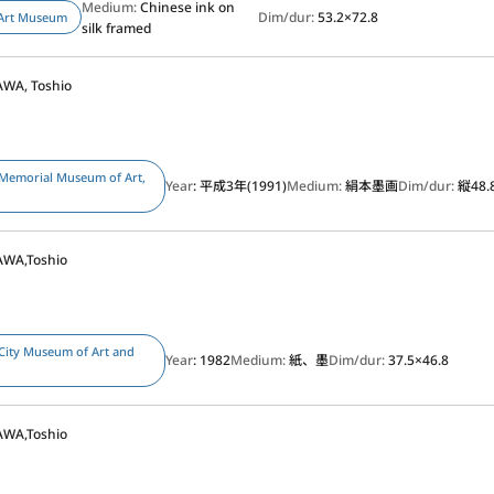
Medium:
Chinese ink on
Dim/dur:
53.2×72.8
Art Museum
silk framed
WA, Toshio
Memorial Museum of Art,
Year
: 平成3年(1991)
Medium:
絹本墨画
Dim/dur:
縦48.
WA,Toshio
)
City Museum of Art and
Year
: 1982
Medium:
紙、墨
Dim/dur:
37.5×46.8
WA,Toshio
)