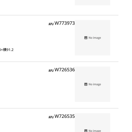
APJ
W773973
8×横91.2
APJ
W726536
APJ
W726535