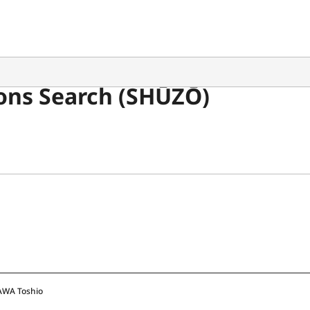
ons Search (SHŪZŌ)
AWA Toshio