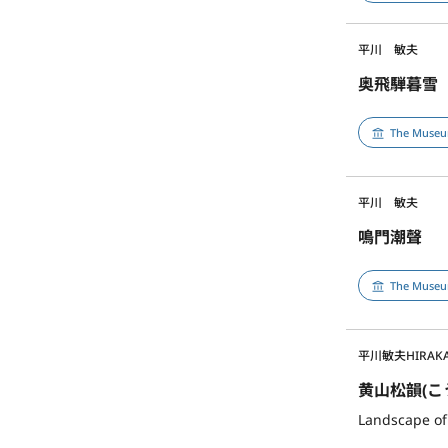
平川 敏夫
奥飛騨暮雪
The Museum
平川 敏夫
鳴門潮聲
The Museum
平川敏夫
HIRAK
黄山松韻(こ
Landscape o