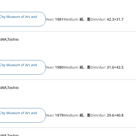
City Museum of Art and
Year
: 1981
Medium:
紙、墨
Dim/dur:
42.3×31.7
WA,Toshio
City Museum of Art and
Year
: 1980
Medium:
紙、墨
Dim/dur:
31.6×42.5
WA,Toshio
City Museum of Art and
Year
: 1979
Medium:
紙、墨
Dim/dur:
29.6×40.8
WA,Toshio