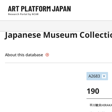
Japanese Museum Collecti
About this database
A2683
190
平川敏夫
HIRAK