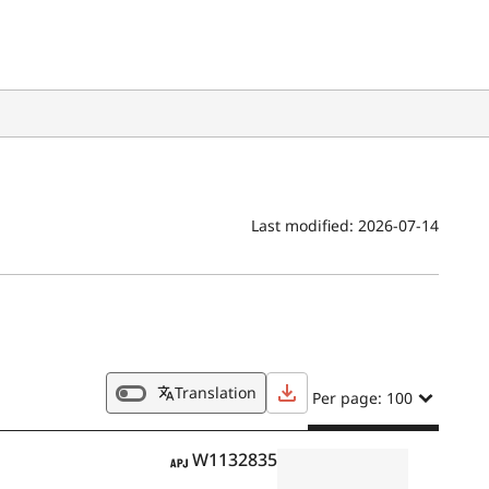
Last modified:
2026-07-14
Translation
Per page: 100
APJ
W1132835