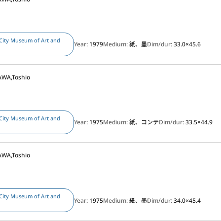
City Museum of Art and
Year
: 1979
Medium:
紙、墨
Dim/dur:
33.0×45.6
WA,Toshio
City Museum of Art and
Year
: 1975
Medium:
紙、コンテ
Dim/dur:
33.5×44.9
WA,Toshio
)
City Museum of Art and
Year
: 1975
Medium:
紙、墨
Dim/dur:
34.0×45.4