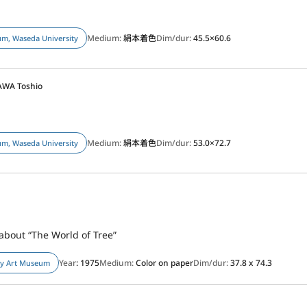
Medium:
絹本着色
Dim/dur:
45.5×60.6
m, Waseda University
AWA Toshio
Medium:
絹本着色
Dim/dur:
53.0×72.7
m, Waseda University
about “The World of Tree”
Year
: 1975
Medium:
Color on paper
Dim/dur:
37.8 x 74.3
ty Art Museum