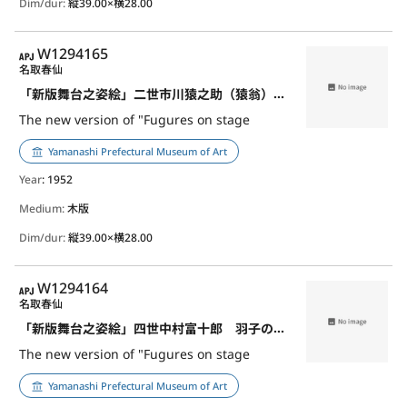
Dim/dur:
縦39.00×横28.00
APJ
W1294165
名取春仙
「新版舞台之姿絵」二世市川猿之助（猿翁） 寿式三番叟
The new version of "Fugures on stage
Yamanashi Prefectural Museum of Art
Year
: 1952
Medium:
木版
Dim/dur:
縦39.00×横28.00
APJ
W1294164
名取春仙
「新版舞台之姿絵」四世中村富十郎 羽子のかむろ
The new version of "Fugures on stage
Yamanashi Prefectural Museum of Art