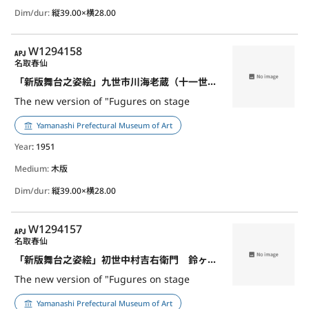
Dim/dur:
縦39.00×横28.00
APJ
W1294158
名取春仙
「新版舞台之姿絵」九世市川海老蔵（十一世団十郎） 木下川堤の与右衛門
The new version of "Fugures on stage
Yamanashi Prefectural Museum of Art
Year
: 1951
Medium:
木版
Dim/dur:
縦39.00×横28.00
APJ
W1294157
名取春仙
「新版舞台之姿絵」初世中村吉右衛門 鈴ヶ森の長兵衛
The new version of "Fugures on stage
Yamanashi Prefectural Museum of Art