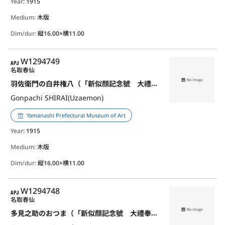
Year
: 1915
Medium:
木版
Dim/dur:
縦16.00×横11.00
APJ
W1294749
名取春仙
羽佐衛門の白井権八（「新似顔記念號 大禮奉祝畫譜」より）
Gonpachi SHIRAI(Uzaemon)
Yamanashi Prefectural Museum of Art
Year
: 1915
Medium:
木版
Dim/dur:
縦16.00×横11.00
APJ
W1294748
名取春仙
多見之助のおつま（「新似顔記念號 大禮奉祝畫譜」より）