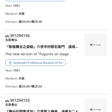
Year
: 1951
Medium:
木版
Dim/dur:
縦39.00×横28.00
APJ
W1294156
名取春仙
「新版舞台之姿絵」六世中村歌右衛門 道成寺白拍子花子
The new version of "Fugures on stage
Yamanashi Prefectural Museum of Art
Year
: 1951
Medium:
木版
Dim/dur:
縦39.00×横28.00
APJ
W1294155
名取春仙
「春仙似顔集追加」六世尾上梅幸 油屋おこん