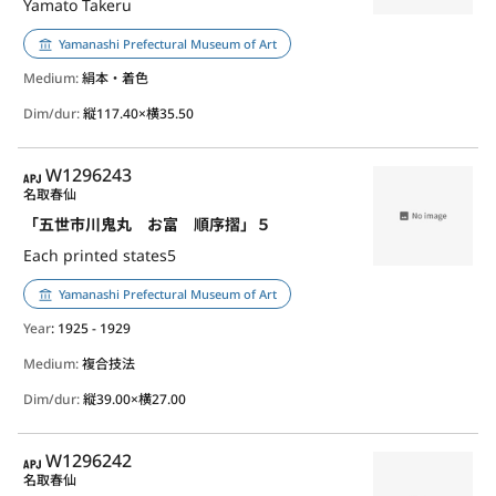
Yamato Takeru
Yamanashi Prefectural Museum of Art
Medium:
絹本・着色
Dim/dur:
縦117.40×横35.50
APJ
W1296243
名取春仙
「五世市川鬼丸 お富 順序摺」５
Each printed states5
Yamanashi Prefectural Museum of Art
Year
: 1925 - 1929
Medium:
複合技法
Dim/dur:
縦39.00×横27.00
APJ
W1296242
名取春仙