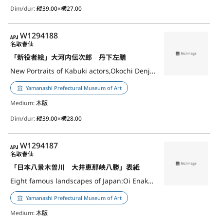
Dim/dur:
縦39.00×横27.00
APJ
W1294188
名取春仙
「新役者絵」大河内伝次郎 丹下左膳
New Portraits of Kabuki actors,Okochi Denjiro in Tange Sazen
Yamanashi Prefectural Museum of Art
Medium:
木版
Dim/dur:
縦39.00×横28.00
APJ
W1294187
名取春仙
「日本八景木曽川 大井恵那峡八勝」表紙
Eight famous landscapes of Japan:Oi Enakyo Hasshoo,Cover
Yamanashi Prefectural Museum of Art
Medium:
木版