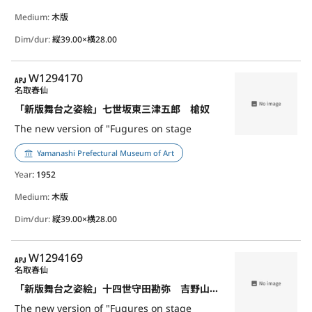
Medium:
木版
Dim/dur:
縦39.00×横28.00
APJ
W1294170
名取春仙
「新版舞台之姿絵」七世坂東三津五郎 槍奴
The new version of "Fugures on stage
Yamanashi Prefectural Museum of Art
Year
: 1952
Medium:
木版
Dim/dur:
縦39.00×横28.00
APJ
W1294169
名取春仙
「新版舞台之姿絵」十四世守田勘弥 吉野山の忠信
The new version of "Fugures on stage