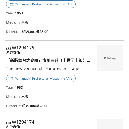
Yamanashi Prefectural Museum of Art
Year
: 1953
Medium:
木版
Dim/dur:
縦39.00×横28.00
APJ
W1294175
名取春仙
「新版舞台之姿絵」市川三升（十世団十郎） 車曳の梅王丸
The new version of "Fugures on stage
Yamanashi Prefectural Museum of Art
Year
: 1953
Medium:
木版
Dim/dur:
縦39.00×横28.00
APJ
W1294174
名取春仙