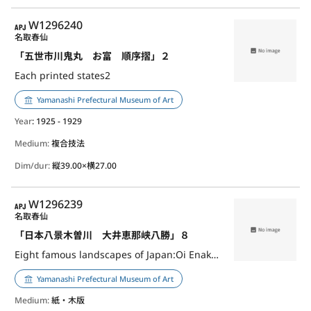
APJ
W1296240
名取春仙
「五世市川鬼丸 お富 順序摺」２
Each printed states2
Yamanashi Prefectural Museum of Art
Year
: 1925 - 1929
Medium:
複合技法
Dim/dur:
縦39.00×横27.00
APJ
W1296239
名取春仙
「日本八景木曽川 大井恵那峡八勝」８
Eight famous landscapes of Japan:Oi Enakyo Hasshoo,8
Yamanashi Prefectural Museum of Art
Medium:
紙・木版