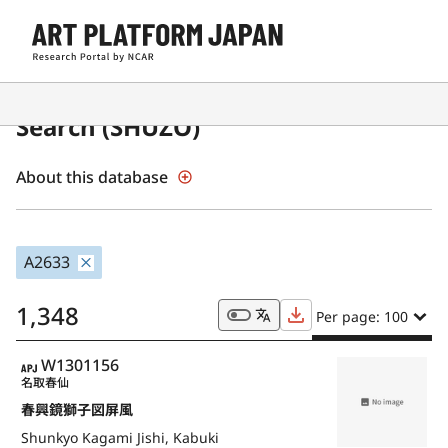
Japanese Museum Collections
Search (SHŪZŌ)
About this database
A2633
1,348
Per page: 100
APJ
W1301156
名取春仙
春興鏡獅子図屏風
Shunkyo Kagami Jishi, Kabuki