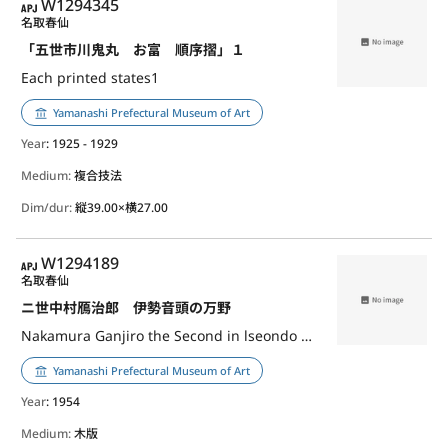
APJ
W1294345
名取春仙
「五世市川鬼丸 お富 順序摺」１
Each printed states1
Yamanashi Prefectural Museum of Art
Year
: 1925 - 1929
Medium:
複合技法
Dim/dur:
縦39.00×横27.00
APJ
W1294189
名取春仙
ニ世中村鴈治郎 伊勢音頭の万野
Nakamura Ganjiro the Second in lseondo no Manno
Yamanashi Prefectural Museum of Art
Year
: 1954
Medium:
木版