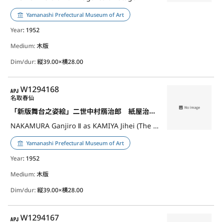
Yamanashi Prefectural Museum of Art
Year
: 1952
Medium:
木版
Dim/dur:
縦39.00×横28.00
APJ
W1294168
名取春仙
「新版舞台之姿絵」二世中村鴈治郎 紙屋治兵衛
NAKAMURA Ganjiro Ⅱ as KAMIYA Jihei (The new version of "Figures on stage")
Yamanashi Prefectural Museum of Art
Year
: 1952
Medium:
木版
Dim/dur:
縦39.00×横28.00
APJ
W1294167