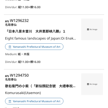
Dim/dur:
縦11.00×横16.00
APJ
W1296232
名取春仙
「日本八景木曽川 大井恵那峡八勝」１
Eight famous landscapes of Japan:Oi Enakyo Hasshoo,1
Yamanashi Prefectural Museum of Art
Medium:
紙・木版
Dim/dur:
縦11.00×横16.00
APJ
W1294750
名取春仙
歌右衛門の小紫（「新似顔記念號 大禮奉祝畫譜」より）
Komurasaki(Utaemon)
Yamanashi Prefectural Museum of Art