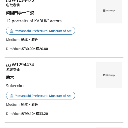
APJ
W1294475
名取春仙
梨園四季十二姿
12 portraits of KABUKI actors
Yamanashi Prefectural Museum of Art
Medium:
紙本・着色
Dim/dur:
縦30.00×横20.80
APJ
W1294474
名取春仙
助六
Sukeroku
Yamanashi Prefectural Museum of Art
Medium:
絹本・着色
Dim/dur:
縦99.10×横33.20