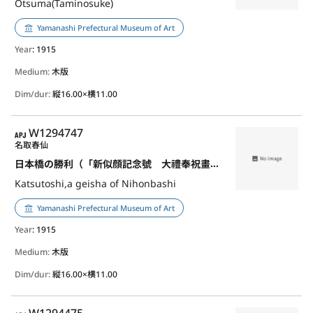
Otsuma(Taminosuke)
Yamanashi Prefectural Museum of Art
Year
: 1915
Medium:
木版
Dim/dur:
縦16.00×横11.00
APJ
W1294747
名取春仙
日本橋の勝利（「新似顔記念號 大禮奉祝畫譜」より）
Katsutoshi,a geisha of Nihonbashi
Yamanashi Prefectural Museum of Art
Year
: 1915
Medium:
木版
Dim/dur:
縦16.00×横11.00