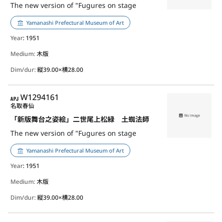
The new version of "Fugures on stage
Yamanashi Prefectural Museum of Art
Year
: 1951
Medium:
木版
Dim/dur:
縦39.00×横28.00
APJ
W1294161
名取春仙
「新版舞台之姿絵」二世尾上松緑 土蜘法師
The new version of "Fugures on stage
Yamanashi Prefectural Museum of Art
Year
: 1951
Medium:
木版
Dim/dur:
縦39.00×横28.00