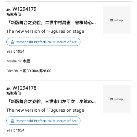
APJ
W1294179
名取春仙
「新版舞台之姿絵」二世中村扇雀 曽根崎心中のお初
The new version of "Fugures on stage
Yamanashi Prefectural Museum of Art
Year
: 1954
Medium:
木版
Dim/dur:
縦39.00×横28.00
APJ
W1294178
名取春仙
「新版舞台之姿絵」三世市川左団次 戻駕の与四郎
The new version of "Fugures on stage
Yamanashi Prefectural Museum of Art
Year
: 1954