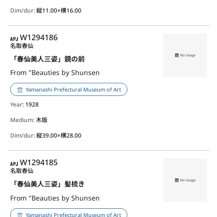
Dim/dur:
縦11.00×横16.00
APJ
W1294186
名取春仙
「春仙美人三姿」鏡の前
From "Beauties by Shunsen
Yamanashi Prefectural Museum of Art
Year
: 1928
Medium:
木版
Dim/dur:
縦39.00×横28.00
APJ
W1294185
名取春仙
「春仙美人三姿」髪梳き
From "Beauties by Shunsen
Yamanashi Prefectural Museum of Art