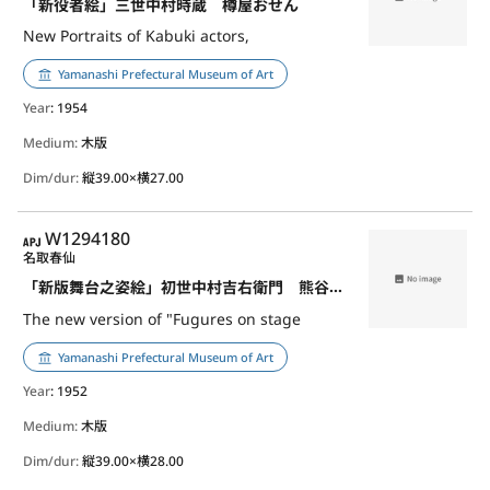
「新役者絵」三世中村時蔵 樽屋おせん
New Portraits of Kabuki actors,
Yamanashi Prefectural Museum of Art
Year
: 1954
Medium:
木版
Dim/dur:
縦39.00×横27.00
APJ
W1294180
名取春仙
「新版舞台之姿絵」初世中村吉右衛門 熊谷次郎直実
The new version of "Fugures on stage
Yamanashi Prefectural Museum of Art
Year
: 1952
Medium:
木版
Dim/dur:
縦39.00×横28.00