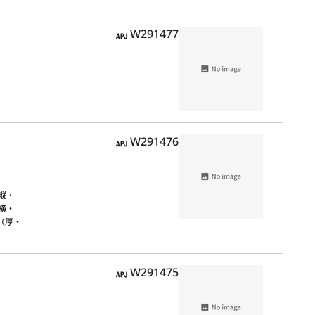
APJ
W291477
APJ
W291476
縦・
（横・
法（厚・
APJ
W291475