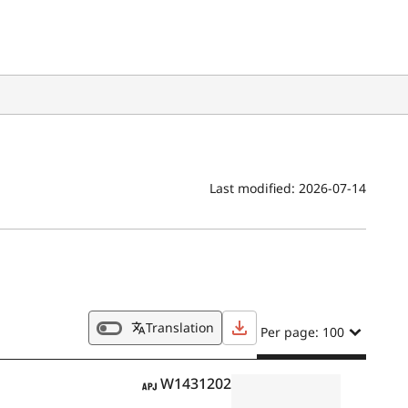
Last modified:
2026-07-14
Translation
Per page: 100
APJ
W1431202