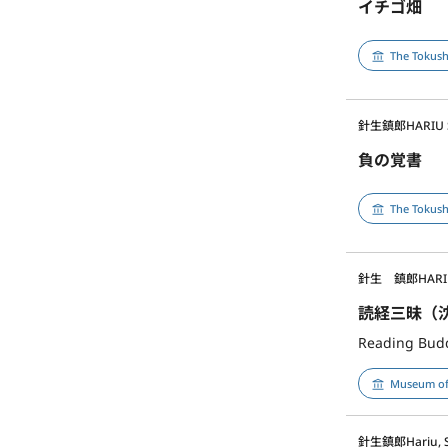
イチゴ畑
The Tokus
針生鎮郎
HARIU
負の覚書
The Tokus
針生 鎮郎
HARI
読経三昧（
Reading Budd
Museum of
針生鎮郎
Hariu, 