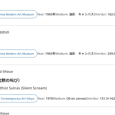
Year
: 1965年
Medium:
油彩 キャンバス
Dim/dur:
162.
hima Modern Art Museum
 SIZUO
Year
: 1965年
Medium:
油彩 キャンバス
Dim/dur:
259.
hima Modern Art Museum
U Shizuo
沈黙の叫び）
hist Sutras (Silent Scream)
Year
: 1970
Medium:
Oil on canvas
Dim/dur:
131.3×162
 Contemporary Art Tokyo
Shizuo