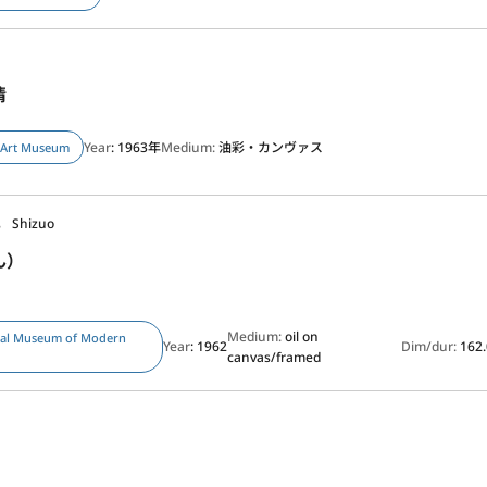
情
Year
: 1963年
Medium:
油彩・カンヴァス
 Art Museum
， Shizuo
ん）
Medium:
oil on
nal Museum of Modern
Year
: 1962
Dim/dur:
162
canvas/framed