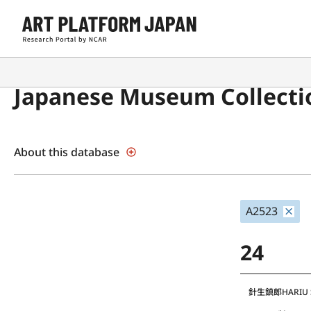
Japanese Museum Collecti
About this database
A2523
24
針生鎮郎
HARIU