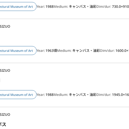
Year
: 1988
Medium:
キャンバス・油彩
Dim/dur:
730.0×910
ectural Museum of Art
 SIZUO
Year
: 1963頃
Medium:
キャンバス・油彩
Dim/dur:
1600.0×
ectural Museum of Art
 SIZUO
Ⅲ
Year
: 1988
Medium:
キャンバス・油彩
Dim/dur:
1945.0×16
ectural Museum of Art
 SIZUO
ボス