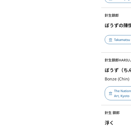
針生鎮郎
ぼうずの陳
Takamatsu
針生鎮郎
HARIU
ぼうず（ち
Bonze (Chin)
The Natio
Art, Kyoto
針生 鎮郎
浮く