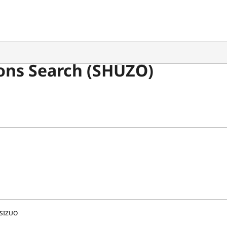
ons Search (SHŪZŌ)
 SIZUO