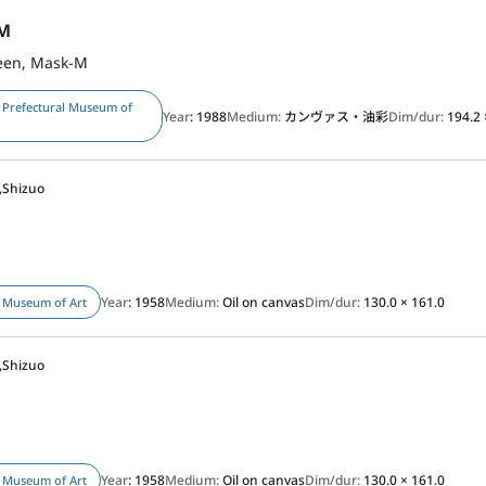
M
een, Mask-M
 Prefectural Museum of
Year
: 1988
Medium:
カンヴァス・油彩
Dim/dur:
194.2 
Shizuo
Year
: 1958
Medium:
Oil on canvas
Dim/dur:
130.0 × 161.0
 Museum of Art
Shizuo
d
Year
: 1958
Medium:
Oil on canvas
Dim/dur:
130.0 × 161.0
 Museum of Art