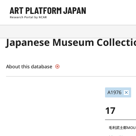
Japanese Museum Collecti
About this database
A1976
17
毛利武士郎
MOUR