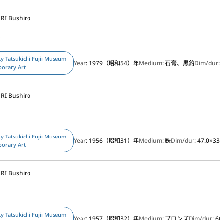
RI Bushiro
A
ty Tatsukichi Fujii Museum
Year
: 1979（昭和54）年
Medium:
石膏、黒鉛
Dim/dur
porary Art
RI Bushiro
ty Tatsukichi Fujii Museum
Year
: 1956（昭和31）年
Medium:
鉄
Dim/dur:
47.0×33
porary Art
RI Bushiro
ty Tatsukichi Fujii Museum
Year
: 1957（昭和32）年
Medium:
ブロンズ
Dim/dur:
6