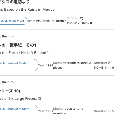
キシコの遺跡より
on, Based on the Ruins in Mexico
Dim/dur:
約
Year
: 1959
Medium:
Bronze
uka Museum of Art
112.0×125.0×62.0
, Bushiro
への／置手紙 その1
o the Earth / He Left Behind I
Medium:
stainless steel, 2
Dim/dur:
各
nal Museum of Modern
Year
: 1998
pieces
5.0×48.1×14.
, Bushiro
リーズ 10)
es of Six Large Pieces, X)
Medium:
plaster and
nal Museum of Modern
Year
: 1981
Dim/dur:
85.
graphite