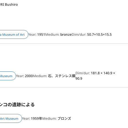
RI Bushiro
Year
: 1951
Medium:
bronze
Dim/dur:
50.7×10.5×15.5
a Museum of Art
Dim/dur:
181.8 × 140.9 ×
Year
: 2000
Medium:
石、ステンレス鋼
 Museum
90.9
キシコの遺跡による
Year
: 1959年
Medium:
ブロンズ
 Art Museum