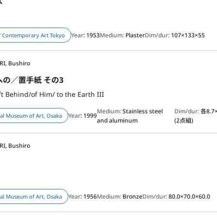
ス
Year
: 1953
Medium:
Plaster
Dim/dur:
107×133×55
 Contemporary Art Tokyo
I, Bushiro
の／置手紙 その3
ft Behind/of Him/ to the Earth III
Medium:
Stainless steel
Dim/dur:
各8.7×
Year
: 1999
al Museum of Art, Osaka
and aluminum
(2点組)
I, Bushiro
Year
: 1956
Medium:
Bronze
Dim/dur:
80.0×70.0×60.0
al Museum of Art, Osaka