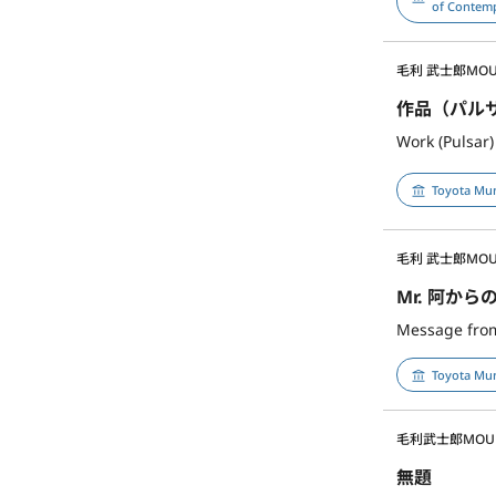
of Contem
毛利 武士郎
MOU
作品（パルサ
Work (Pulsar)
Toyota Mun
毛利 武士郎
MOU
Mr. 阿から
Message from
Toyota Mun
毛利武士郎
MOUR
無題