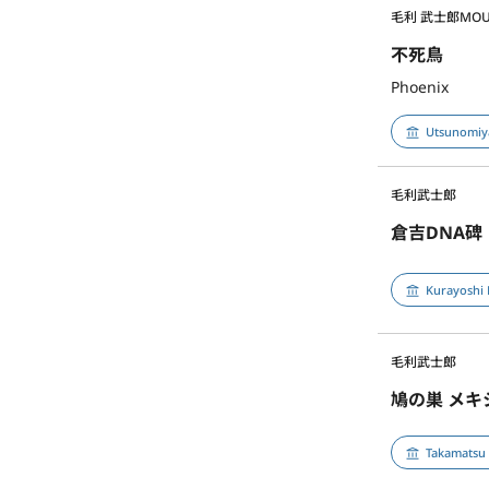
毛利 武士郎
MOU
不死鳥
Phoenix
Utsunomiy
毛利武士郎
倉吉DNA碑
Kurayoshi
毛利武士郎
鳩の巣 メ
Takamatsu