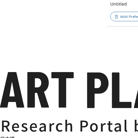
Untitled
Aichi Pref