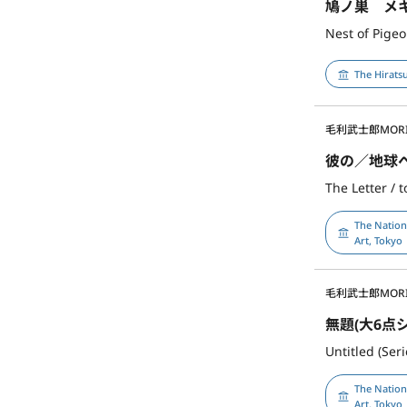
鳩ノ巣 メ
Nest of Pige
The Hirats
毛利武士郎
MORI
彼の／地球
The Letter / t
The Natio
Art, Tokyo
毛利武士郎
MORI
無題(大6点シ
Untitled (Seri
The Natio
Art, Tokyo