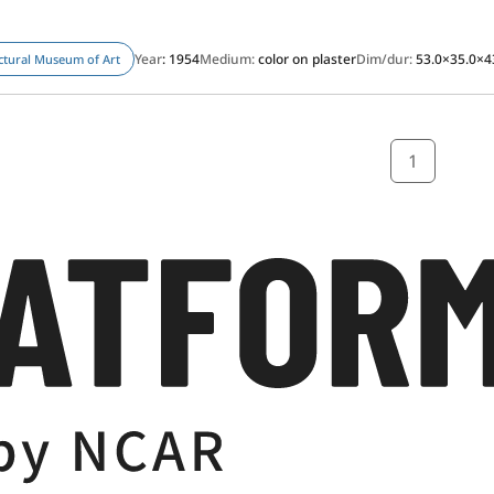
Year
: 1954
Medium:
color on plaster
Dim/dur:
53.0×35.0×4
ectural Museum of Art
1