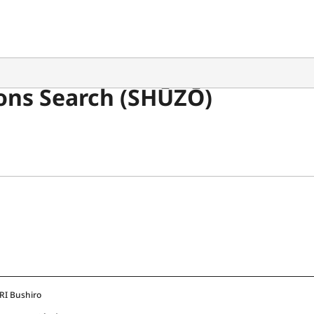
ons Search (SHŪZŌ)
I Bushiro