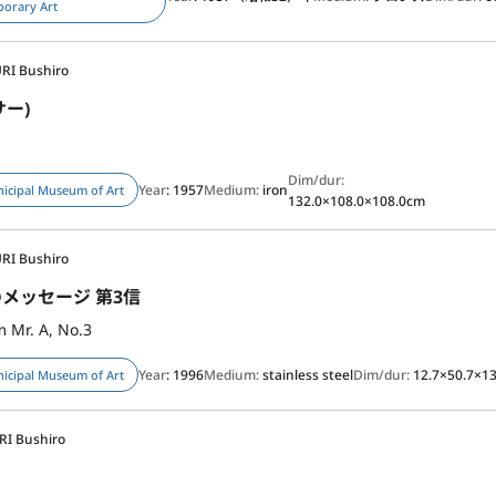
porary Art
RI Bushiro
ー)
Dim/dur:
Year
: 1957
Medium:
iron
icipal Museum of Art
132.0×108.0×108.0cm
RI Bushiro
のメッセージ 第3信
 Mr. A, No.3
Year
: 1996
Medium:
stainless steel
Dim/dur:
12.7×50.7×1
icipal Museum of Art
I Bushiro