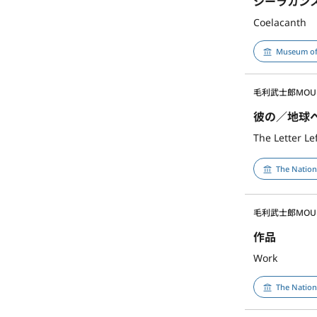
シーラカン
Coelacanth
Museum of
毛利武士郎
MOUR
彼の／地球へ
The Letter Le
The Nation
毛利武士郎
MOUR
作品
Work
The Nation