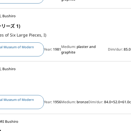
, Bushiro
リーズ 1)
es of Six Large Pieces, I)
Medium:
plaster and
nal Museum of Modern
Year
: 1981
Dim/dur:
85.
graphite
, Bushiro
nal Museum of Modern
Year
: 1956
Medium:
bronze
Dim/dur:
84.0×52.0×61.0
RI Bushiro