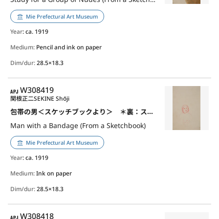
Mie Prefectural Art Museum
Year
: ca. 1919
Medium:
Pencil and ink on paper
Dim/dur:
28.5×18.3
APJ
W308419
関根正二
SEKINE Shōji
包帯の男＜スケッチブックより＞ ＊裏：スケッチ
Man with a Bandage (From a Sketchbook)
Mie Prefectural Art Museum
Year
: ca. 1919
Medium:
Ink on paper
Dim/dur:
28.5×18.3
APJ
W308418