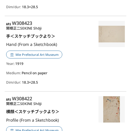
Dim/dur:
18.3×28.5
APJ
W308423
関根正二
SEKINE Shōji
手＜スケッチブックより＞
Hand (From a Sketchbook)
Mie Prefectural Art Museum
Year
: 1919
Medium:
Pencil on paper
Dim/dur:
18.3×28.5
APJ
W308422
関根正二
SEKINE Shōji
横顔＜スケッチブックより＞
Profile (From a Sketchbook)
Mie Prefectural Art Museum