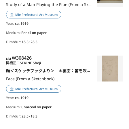
Study of a Man Playing the Pipe (From a Sketchbook)
Mie Prefectural Art Museum
Year
: ca. 1919
Medium:
Pencil on paper
Dim/dur:
18.3×28.5
APJ
W308426
関根正二
SEKINE Shōji
顔＜スケッチブックより＞ ＊裏面：笛を吹く男のいる習作
Face (From a Sketchbook)
Mie Prefectural Art Museum
Year
: ca. 1919
Medium:
Charcoal on paper
Dim/dur:
28.5×18.3