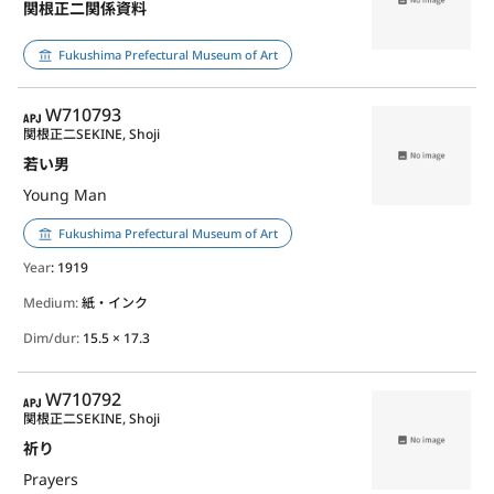
関根正二関係資料
Fukushima Prefectural Museum of Art
APJ
W710793
関根正二
SEKINE, Shoji
若い男
Young Man
Fukushima Prefectural Museum of Art
Year
: 1919
Medium:
紙・インク
Dim/dur:
15.5 × 17.3
APJ
W710792
関根正二
SEKINE, Shoji
祈り
Prayers