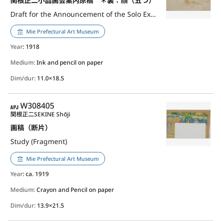
関根正二小品画会案内原稿 ＊裏：顔（五つ）
Draft for the Announcement of the Solo Exhibition of Sekine Sho(-)ji
Mie Prefectural Art Museum
Year
: 1918
Medium:
Ink and pencil on paper
Dim/dur:
11.0×18.5
APJ
W308405
関根正二
SEKINE Shōji
画稿（断片）
Study (Fragment)
Mie Prefectural Art Museum
Year
: ca. 1919
Medium:
Crayon and Pencil on paper
Dim/dur:
13.9×21.5