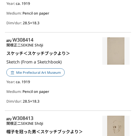
Year
: ca. 1919
Medium:
Pencil on paper
Dim/dur:
28.5×18.3
APJ
W308414
関根正二
SEKINE Shōji
スケッチ＜スケッチブックより＞
Sketch (From a Sketchbook)
Mie Prefectural Art Museum
Year
: ca. 1919
Medium:
Pencil on paper
Dim/dur:
28.5×18.3
APJ
W308413
関根正二
SEKINE Shōji
帽子を冠った男＜スケッチブックより＞