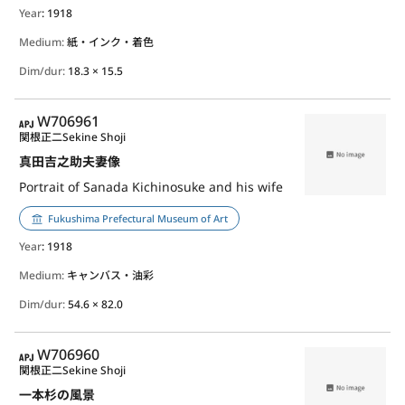
Year
: 1918
Medium:
紙・インク・着色
Dim/dur:
18.3 × 15.5
APJ
W706961
関根正二
Sekine Shoji
真田吉之助夫妻像
Portrait of Sanada Kichinosuke and his wife
Fukushima Prefectural Museum of Art
Year
: 1918
Medium:
キャンバス・油彩
Dim/dur:
54.6 × 82.0
APJ
W706960
関根正二
Sekine Shoji
一本杉の風景