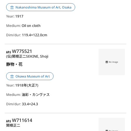
Nakanoshima Museum of Art, Osaka
Year
: 1917
Medium:
Oil on cloth
Dim/dur:
119.4×122.0cm
APJ
W775521
(伝)関根正二
SEKINE, Shoji
静物・花
Okawa Museum of Art
Year
: 1918年(大正7)
Medium:
油彩・カンヴァス
Dim/dur:
33.4×24.3
APJ
W711614
関根正二