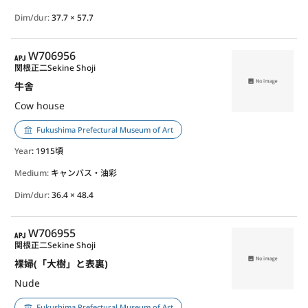
Dim/dur:
37.7 × 57.7
APJ
W706956
関根正二
Sekine Shoji
牛舎
Cow house
Fukushima Prefectural Museum of Art
Year
: 1915頃
Medium:
キャンバス・油彩
Dim/dur:
36.4 × 48.4
APJ
W706955
関根正二
Sekine Shoji
裸婦(「大樹」と表裏)
Nude
Fukushima Prefectural Museum of Art