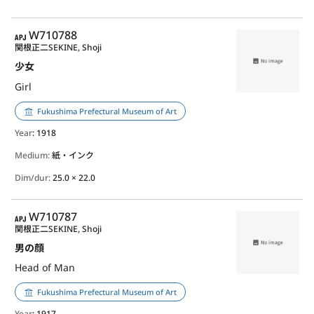
APJ
W710788
関根正二
SEKINE, Shoji
少女
Girl
Fukushima Prefectural Museum of Art
Year
: 1918
Medium:
紙・インク
Dim/dur:
25.0 × 22.0
APJ
W710787
関根正二
SEKINE, Shoji
男の顔
Head of Man
Fukushima Prefectural Museum of Art
Year
: 1917