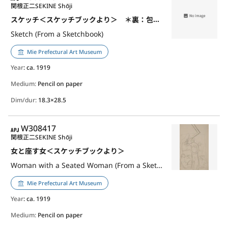
関根正二
SEKINE Shōji
スケッチ＜スケッチブックより＞ ＊裏：包帯の男
Sketch (From a Sketchbook)
Mie Prefectural Art Museum
Year
: ca. 1919
Medium:
Pencil on paper
Dim/dur:
18.3×28.5
APJ
W308417
関根正二
SEKINE Shōji
女と座す女＜スケッチブックより＞
Woman with a Seated Woman (From a Sketchbook)
Mie Prefectural Art Museum
Year
: ca. 1919
Medium:
Pencil on paper