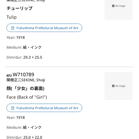
チューリップ
Tulip
Fukushima Prefectural Museum of Art
Year
: 1918
Medium:
紙・インク
Dim/dur:
29.3 × 25.5
APJ
W710789
関根正二
SEKINE, Shoji
顔(「少女」の裏面)
Face (Back of "Girl")
Fukushima Prefectural Museum of Art
Year
: 1918
Medium:
紙・インク
Dim/dur:
25.0 × 22.0