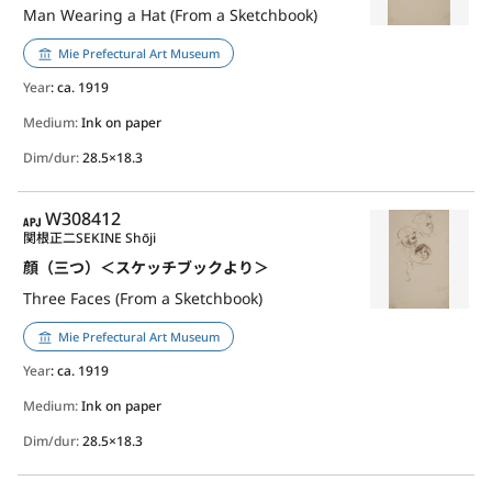
Man Wearing a Hat (From a Sketchbook)
Mie Prefectural Art Museum
Year
: ca. 1919
Medium:
Ink on paper
Dim/dur:
28.5×18.3
APJ
W308412
関根正二
SEKINE Shōji
顔（三つ）＜スケッチブックより＞
Three Faces (From a Sketchbook)
Mie Prefectural Art Museum
Year
: ca. 1919
Medium:
Ink on paper
Dim/dur:
28.5×18.3