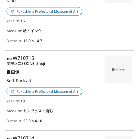
Man
Fukushima Prefectural Museum of Art
Year
: 1916
Medium:
紙・インク
Dim/dur:
16.0 × 14.7
APJ
W710715
関根正二
SEKINE, Shoji
自画像
Self-Portrait
Fukushima Prefectural Museum of Art
Year
: 1918
Medium:
カンヴァス・油彩
Dim/dur:
53.0 × 41.0
APJ
W710714