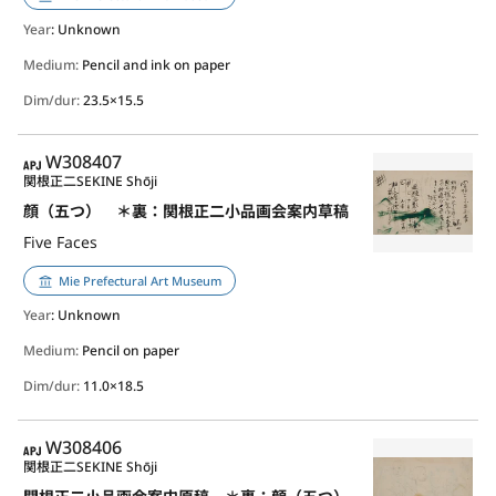
Year
: Unknown
Medium:
Pencil and ink on paper
Dim/dur:
23.5×15.5
APJ
W308407
関根正二
SEKINE Shōji
顔（五つ） ＊裏：関根正二小品画会案内草稿
Five Faces
Mie Prefectural Art Museum
Year
: Unknown
Medium:
Pencil on paper
Dim/dur:
11.0×18.5
APJ
W308406
関根正二
SEKINE Shōji