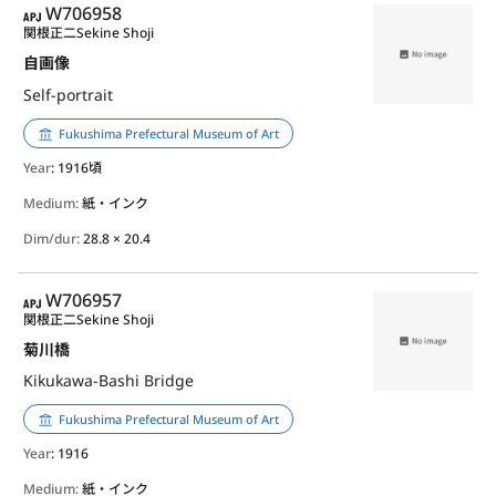
APJ
W706958
関根正二
Sekine Shoji
自画像
Self-portrait
Fukushima Prefectural Museum of Art
Year
: 1916頃
Medium:
紙・インク
Dim/dur:
28.8 × 20.4
APJ
W706957
関根正二
Sekine Shoji
菊川橋
Kikukawa-Bashi Bridge
Fukushima Prefectural Museum of Art
Year
: 1916
Medium:
紙・インク