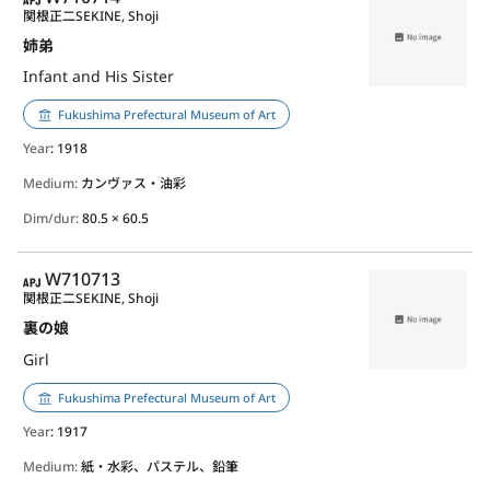
関根正二
SEKINE, Shoji
姉弟
Infant and His Sister
Fukushima Prefectural Museum of Art
Year
: 1918
Medium:
カンヴァス・油彩
Dim/dur:
80.5 × 60.5
APJ
W710713
関根正二
SEKINE, Shoji
裏の娘
Girl
Fukushima Prefectural Museum of Art
Year
: 1917
Medium:
紙・水彩、パステル、鉛筆