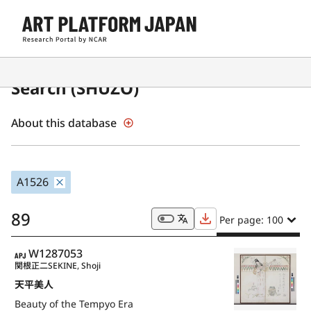
Japanese Museum Collections
Search (SHŪZŌ)
About this database
A1526
89
Per page: 100
APJ
W1287053
関根正二
SEKINE, Shoji
天平美人
Beauty of the Tempyo Era