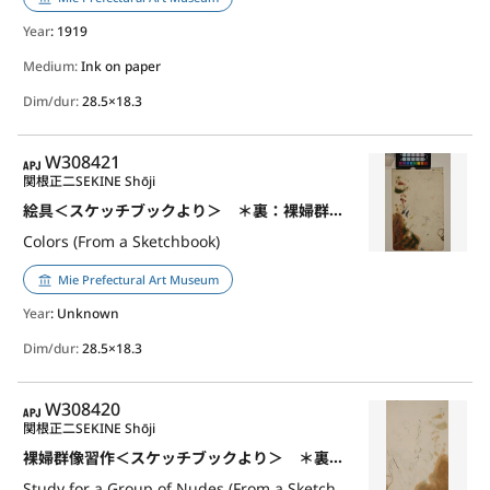
Year
: 1919
Medium:
Ink on paper
Dim/dur:
28.5×18.3
APJ
W308421
関根正二
SEKINE Shōji
絵具＜スケッチブックより＞ ＊裏：裸婦群像習作
Colors (From a Sketchbook)
Mie Prefectural Art Museum
Year
: Unknown
Dim/dur:
28.5×18.3
APJ
W308420
関根正二
SEKINE Shōji
裸婦群像習作＜スケッチブックより＞ ＊裏：絵具
Study for a Group of Nudes (From a Sketchbook)