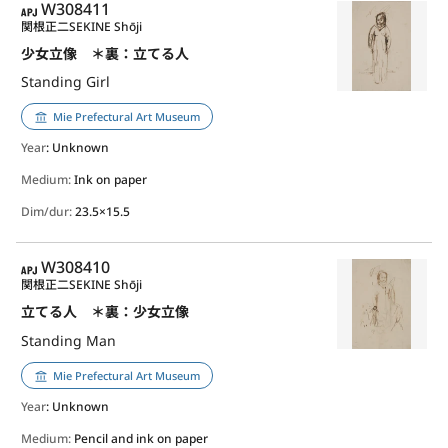
APJ
W308411
関根正二
SEKINE Shōji
少女立像 ＊裏：立てる人
Standing Girl
Mie Prefectural Art Museum
Year
: Unknown
Medium:
Ink on paper
Dim/dur:
23.5×15.5
APJ
W308410
関根正二
SEKINE Shōji
立てる人 ＊裏：少女立像
Standing Man
Mie Prefectural Art Museum
Year
: Unknown
Medium:
Pencil and ink on paper