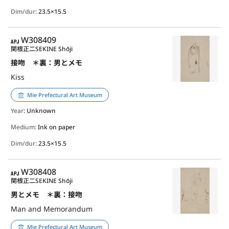
Dim/dur:
23.5×15.5
APJ
W308409
関根正二
SEKINE Shōji
接吻 ＊裏：男とメモ
Kiss
Mie Prefectural Art Museum
Year
: Unknown
Medium:
Ink on paper
Dim/dur:
23.5×15.5
APJ
W308408
関根正二
SEKINE Shōji
男とメモ ＊裏：接吻
Man and Memorandum
Mie Prefectural Art Museum