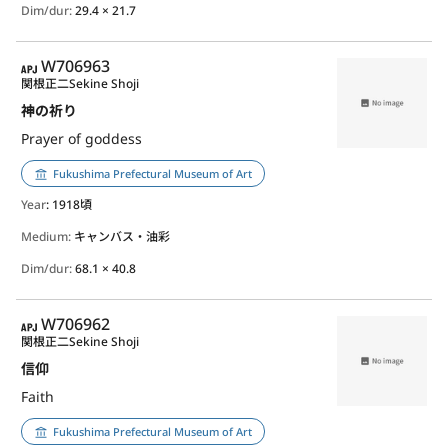
Dim/dur:
29.4 × 21.7
APJ
W706963
関根正二
Sekine Shoji
神の祈り
Prayer of goddess
Fukushima Prefectural Museum of Art
Year
: 1918頃
Medium:
キャンバス・油彩
Dim/dur:
68.1 × 40.8
APJ
W706962
関根正二
Sekine Shoji
信仰
Faith
Fukushima Prefectural Museum of Art