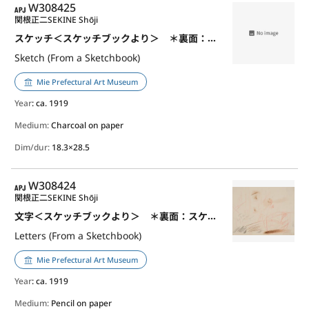
APJ
W308425
関根正二
SEKINE Shōji
スケッチ＜スケッチブックより＞ ＊裏面：文字
Sketch (From a Sketchbook)
Mie Prefectural Art Museum
Year
: ca. 1919
Medium:
Charcoal on paper
Dim/dur:
18.3×28.5
APJ
W308424
関根正二
SEKINE Shōji
文字＜スケッチブックより＞ ＊裏面：スケッチ
Letters (From a Sketchbook)
Mie Prefectural Art Museum
Year
: ca. 1919
Medium:
Pencil on paper