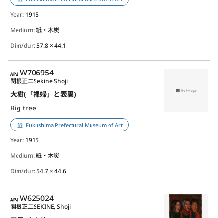
Year
: 1915
Medium:
紙・木炭
Dim/dur:
57.8 × 44.1
APJ
W706954
関根正二
Sekine Shoji
大樹(「裸婦」と表裏)
Big tree
Fukushima Prefectural Museum of Art
Year
: 1915
Medium:
紙・木炭
Dim/dur:
54.7 × 44.6
APJ
W625024
関根正二
SEKINE, Shoji