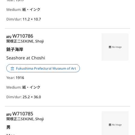
Medium:
紙・インク
Dim/dur:
11.2 × 10.7
APJ
W710786
関根正二
SEKINE, Shoji
銚子海岸
Seashore at Choshi
Fukushima Prefectural Museum of Art
Year
: 1916
Medium:
紙・インク
Dim/dur:
25.2 × 36.0
APJ
W710785
関根正二
SEKINE, Shoji
男