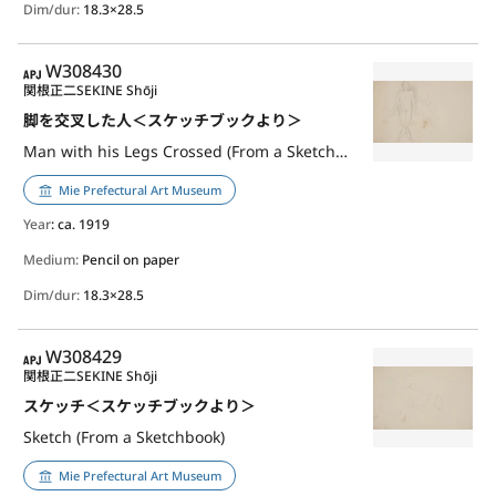
Dim/dur:
18.3×28.5
APJ
W308430
関根正二
SEKINE Shōji
脚を交叉した人＜スケッチブックより＞
Man with his Legs Crossed (From a Sketchbook)
Mie Prefectural Art Museum
Year
: ca. 1919
Medium:
Pencil on paper
Dim/dur:
18.3×28.5
APJ
W308429
関根正二
SEKINE Shōji
スケッチ＜スケッチブックより＞
Sketch (From a Sketchbook)
Mie Prefectural Art Museum