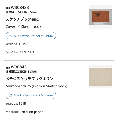
APJ
W308433
関根正二
SEKINE Shōji
スケッチブック表紙
Cover of Sketchbook
Mie Prefectural Art Museum
Year
: ca. 1919
Dim/dur:
28.5×18.3
APJ
W308431
関根正二
SEKINE Shōji
メモ＜スケッチブックより＞
Memorandum (From a Sketchbook)
Mie Prefectural Art Museum
Year
: ca. 1919
Medium:
Pencil on paper