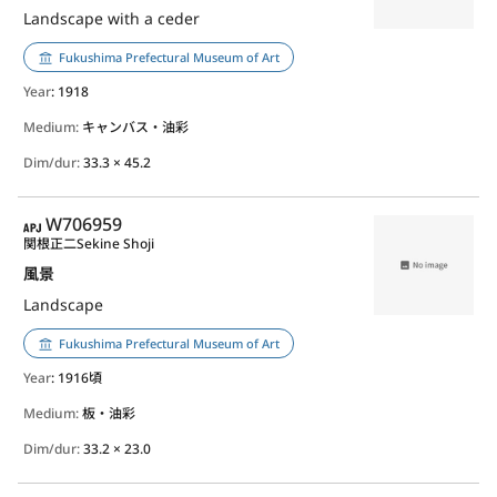
Landscape with a ceder
Fukushima Prefectural Museum of Art
Year
: 1918
Medium:
キャンバス・油彩
Dim/dur:
33.3 × 45.2
APJ
W706959
関根正二
Sekine Shoji
風景
Landscape
Fukushima Prefectural Museum of Art
Year
: 1916頃
Medium:
板・油彩
Dim/dur:
33.2 × 23.0