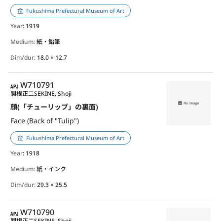
Fukushima Prefectural Museum of Art
Year
: 1919
Medium:
紙・鉛筆
Dim/dur:
18.0 × 12.7
APJ
W710791
関根正二
SEKINE, Shoji
顔(「チューリップ」の裏面)
Face (Back of "Tulip")
Fukushima Prefectural Museum of Art
Year
: 1918
Medium:
紙・インク
Dim/dur:
29.3 × 25.5
APJ
W710790
関根正二
SEKINE, Shoji