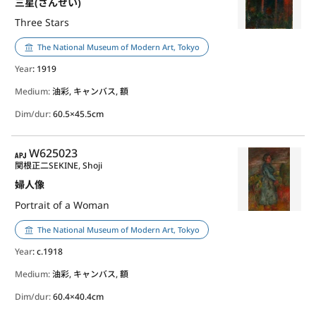
三星(さんせい)
Three Stars
The National Museum of Modern Art, Tokyo
Year
: 1919
Medium:
油彩, キャンバス, 額
Dim/dur:
60.5×45.5cm
APJ
W625023
関根正二
SEKINE, Shoji
婦人像
Portrait of a Woman
The National Museum of Modern Art, Tokyo
Year
: c.1918
Medium:
油彩, キャンバス, 額
Dim/dur:
60.4×40.4cm