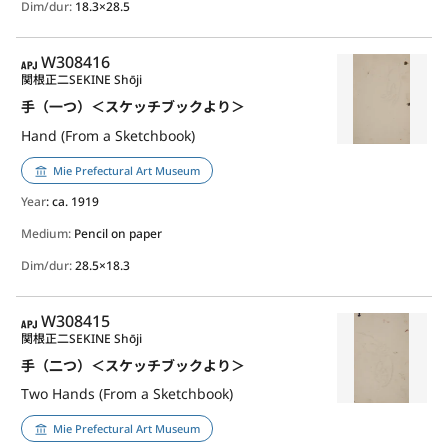
Dim/dur:
18.3×28.5
APJ
W308416
関根正二
SEKINE Shōji
手（一つ）＜スケッチブックより＞
Hand (From a Sketchbook)
Mie Prefectural Art Museum
Year
: ca. 1919
Medium:
Pencil on paper
Dim/dur:
28.5×18.3
APJ
W308415
関根正二
SEKINE Shōji
手（二つ）＜スケッチブックより＞
Two Hands (From a Sketchbook)
Mie Prefectural Art Museum