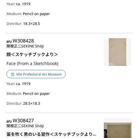
Year
: ca. 1919
Medium:
Pencil on paper
Dim/dur:
18.3×28.5
APJ
W308428
関根正二
SEKINE Shōji
顔＜スケッチブックより＞
Face (From a Sketchbook)
Mie Prefectural Art Museum
Year
: ca. 1919
Medium:
Pencil on paper
Dim/dur:
28.5×18.3
APJ
W308427
関根正二
SEKINE Shōji
笛を吹く男のいる習作＜スケッチブックより＞ ＊裏面：顔