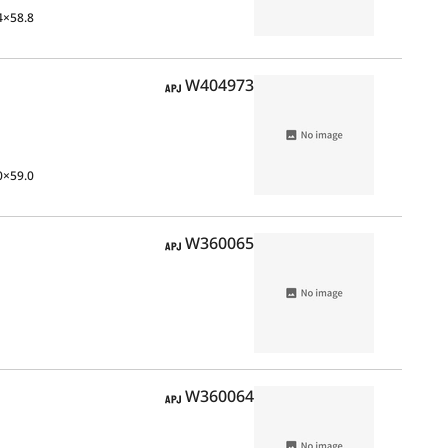
4×58.8
APJ
W404973
0×59.0
APJ
W360065
APJ
W360064