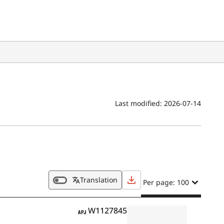
Last modified:
2026-07-14
Translation
Per page: 100
APJ
W1127845