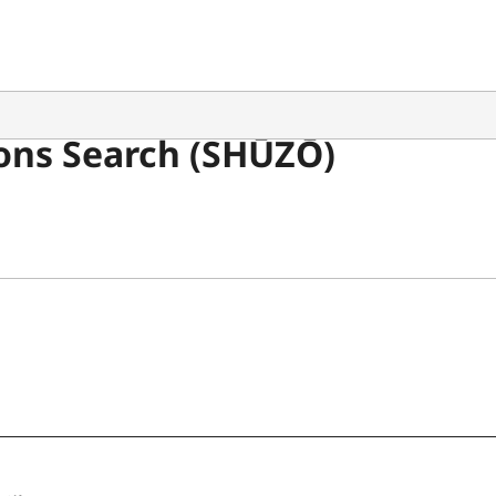
ons Search (SHŪZŌ)