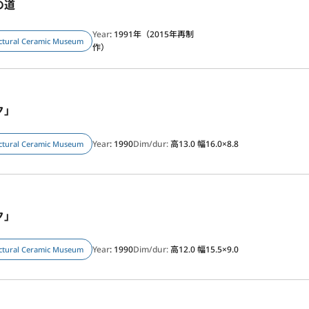
の道
Year
: 1991年（2015年再制
ectural Ceramic Museum
作）
ク」
Year
: 1990
Dim/dur:
高13.0 幅16.0×8.8
ectural Ceramic Museum
ク」
Year
: 1990
Dim/dur:
高12.0 幅15.5×9.0
ectural Ceramic Museum