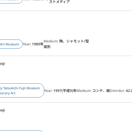
ストメディア
Medium:
陶、シャモット/型
Year
: 1989年
 Art Museum
成形
oji
ty Tatsukichi Fujii Museum
Year
: 1997(平成9)年
Medium:
コンテ、紙
Dim/dur:
42.
porary Art
oji