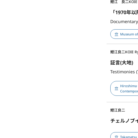
鯉江 良二
KOIE 
「1970年
Documentary V
Museum of
鯉江良二
KOIE Ry
証言(大地)
Testimonies 
Hiroshima
Contempor
鯉江良二
チェルノブ
Takamatsu