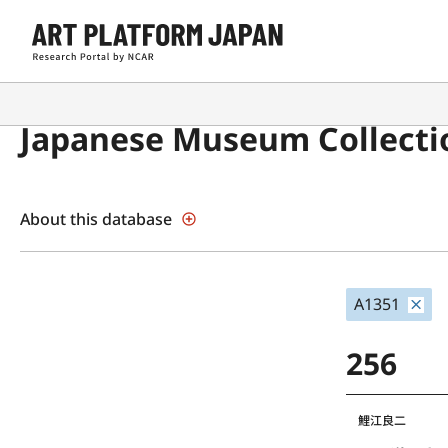
Japanese Museum Collecti
About this database
A1351
256
鯉江良二