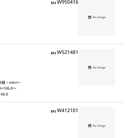
APJ
W950416
APJ
W521481
点組・mini～
0×106.0～
46.0
APJ
W412101