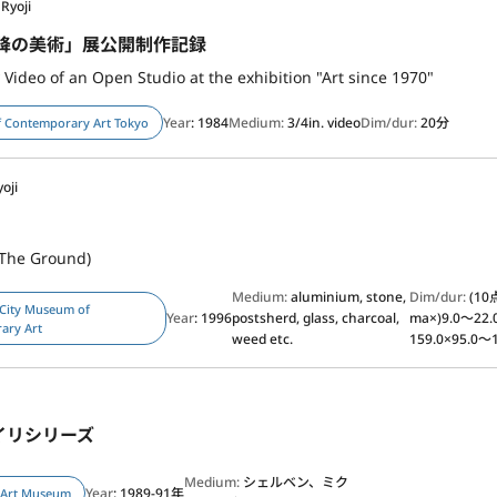
Ryoji
以降の美術」展公開制作記録
ideo of an Open Studio at the exhibition "Art since 1970"
Year
: 1984
Medium:
3/4in. video
Dim/dur:
20分
 Contemporary Art Tokyo
oji
(The Ground)
Medium:
aluminium, stone,
Dim/dur:
(10
 City Museum of
Year
: 1996
postsherd, glass, charcoal,
ma×)9.0～22.
ary Art
weed etc.
159.0×95.0～1
イリシリーズ
Medium:
シェルベン、ミク
Year
: 1989-91年
 Art Museum