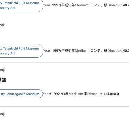
ty Tatsukichi Fujii Museum
Year
: 1997(平成9)年
Medium:
コンテ、紙
Dim/dur:
40.
porary Art
oji
ty Tatsukichi Fujii Museum
Year
: 1997(平成9)年
Medium:
コンテ、紙
Dim/dur:
40.
porary Art
oji
茶盌
Year
: 1992-93年
Medium:
陶
Dim/dur:
φ14.0×8.0
City Sakuragaoka Museum
oji