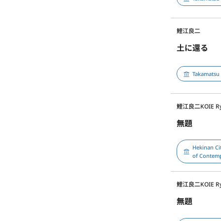
鯉江良二
土に還る
Takamatsu
鯉江良二
KOIE Ry
無題
Hekinan Ci
of Contem
鯉江良二
KOIE Ry
無題