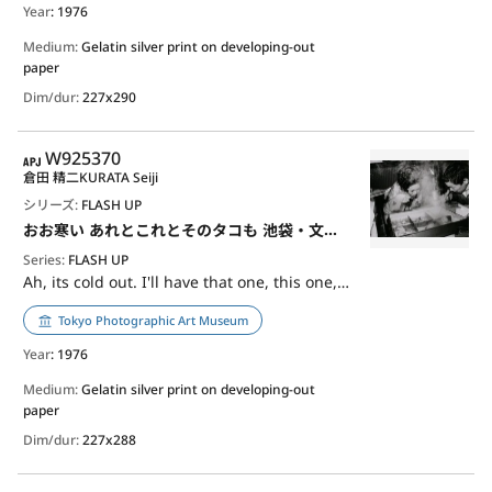
Year
: 1976
Medium:
Gelatin silver print on developing-out
paper
Dim/dur:
227x290
APJ
W925370
倉田 精二
KURATA Seiji
シリーズ:
FLASH UP
おお寒い あれとこれとそのタコも 池袋・文芸座通り
Series:
FLASH UP
Ah, its cold out. I'll have that one, this one, and the octopus Ikebukuro, Bungeiza Street
Tokyo Photographic Art Museum
Year
: 1976
Medium:
Gelatin silver print on developing-out
paper
Dim/dur:
227x288