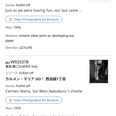
Series:
FLASH UP
Just as we were having fun, our taxi came East Ikebukuro, 1-chome
Tokyo Photographic Art Museum
Year
: 1976
Medium:
Gelatin silver print on developing-out
paper
Dim/dur:
227x290
APJ
W925378
倉田 精二
KURATA Seiji
シリーズ:
FLASH UP
カルメン・マリア GO！ 西池袋1丁目
Series:
FLASH UP
Carmen Maria, Go! West Ikebukuro 1-chome
Tokyo Photographic Art Museum
Year
: 1976