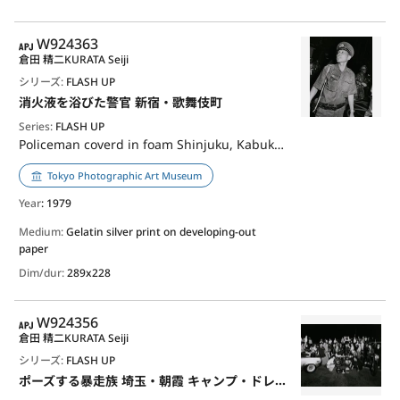
APJ
W924363
倉田 精二
KURATA Seiji
シリーズ:
FLASH UP
消火液を浴びた警官 新宿・歌舞伎町
Series:
FLASH UP
Policeman coverd in foam Shinjuku, Kabukicho
Tokyo Photographic Art Museum
Year
: 1979
Medium:
Gelatin silver print on developing-out
paper
Dim/dur:
289x228
APJ
W924356
倉田 精二
KURATA Seiji
シリーズ:
FLASH UP
ポーズする暴走族 埼玉・朝霞 キャンプ・ドレイク附近