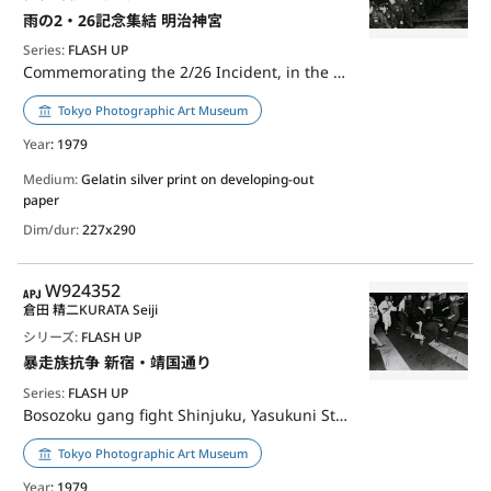
雨の2・26記念集結 明治神宮
Series:
FLASH UP
Commemorating the 2/26 Incident, in the rain Meiji Jingu
Tokyo Photographic Art Museum
Year
: 1979
Medium:
Gelatin silver print on developing-out
paper
Dim/dur:
227x290
APJ
W924352
倉田 精二
KURATA Seiji
シリーズ:
FLASH UP
暴走族抗争 新宿・靖国通り
Series:
FLASH UP
Bosozoku gang fight Shinjuku, Yasukuni Street
Tokyo Photographic Art Museum
Year
: 1979