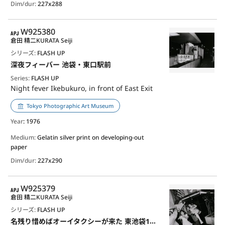
Dim/dur:
227x288
APJ
W925380
倉田 精二
KURATA Seiji
シリーズ:
FLASH UP
深夜フィーバー 池袋・東口駅前
Series:
FLASH UP
Night fever Ikebukuro, in front of East Exit
Tokyo Photographic Art Museum
Year
: 1976
Medium:
Gelatin silver print on developing-out
paper
Dim/dur:
227x290
APJ
W925379
倉田 精二
KURATA Seiji
シリーズ:
FLASH UP
名残り惜めばオーイタクシーが来た 東池袋1丁目