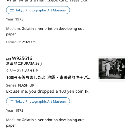
Tokyo Photographic Art Museum
Year
: 1975
Medium:
Gelatin silver print on developing-out
paper
Dim/dur:
216x325
APJ
W925616
倉田 精二
KURATA Seiji
シリーズ:
FLASH UP
100円玉落ちましたよ 池袋・東映通りキャバレー前
Series:
FLASH UP
Excuse me, you dropped a 100 yen coin Ikebukuro
Tokyo Photographic Art Museum
Year
: 1975
Medium:
Gelatin silver print on developing-out
paper