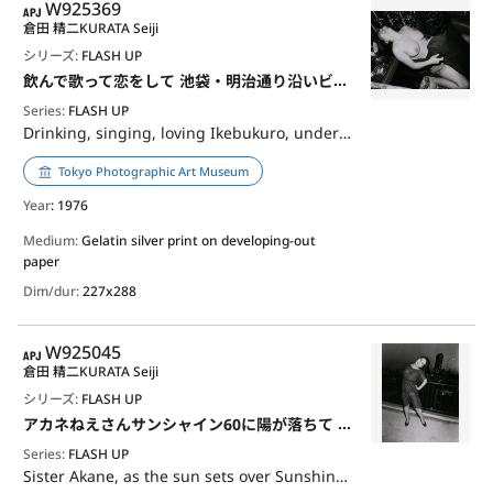
APJ
W925369
倉田 精二
KURATA Seiji
シリーズ:
FLASH UP
飲んで歌って恋をして 池袋・明治通り沿いビル地下
Series:
FLASH UP
Drinking, singing, loving Ikebukuro, undergorund of Meiji Street building
Tokyo Photographic Art Museum
Year
: 1976
Medium:
Gelatin silver print on developing-out
paper
Dim/dur:
227x288
APJ
W925045
倉田 精二
KURATA Seiji
シリーズ:
FLASH UP
アカネねえさんサンシャイン60に陽が落ちて 池袋・本町
Series:
FLASH UP
Sister Akane, as the sun sets over Sunshine 60 Ikebukuro, Honcho