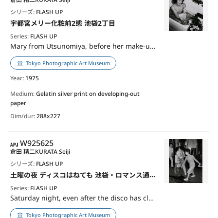
シリーズ:
FLASH UP
宇都宮メリー化粧前2態 池袋2丁目
Series:
FLASH UP
Mary from Utsunomiya, before her make-up Ikebukuro 2-chome
Tokyo Photographic Art Museum
Year
: 1975
Medium:
Gelatin silver print on developing-out
paper
Dim/dur:
288x227
APJ
W925625
倉田 精二
KURATA Seiji
シリーズ:
FLASH UP
土曜の夜 ディスコはねても 池袋・ロマンス通り
Series:
FLASH UP
Saturday night, even after the disco has closed･･･ Ikebukuro, Romance Street
Tokyo Photographic Art Museum