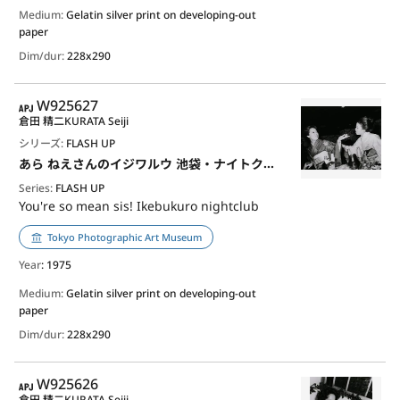
Medium:
Gelatin silver print on developing-out
paper
Dim/dur:
228x290
APJ
W925627
倉田 精二
KURATA Seiji
シリーズ:
FLASH UP
あら ねえさんのイジワルウ 池袋・ナイトクラブ
Series:
FLASH UP
You're so mean sis! Ikebukuro nightclub
Tokyo Photographic Art Museum
Year
: 1975
Medium:
Gelatin silver print on developing-out
paper
Dim/dur:
228x290
APJ
W925626
倉田 精二
KURATA Seiji