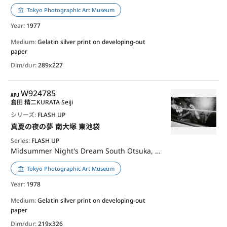
Tokyo Photographic Art Museum
Year
: 1977
Medium:
Gelatin silver print on developing-out
paper
Dim/dur:
289x227
APJ
W924785
倉田 精二
KURATA Seiji
シリーズ:
FLASH UP
真夏の夜の夢 南大塚 東池袋
Series:
FLASH UP
Midsummer Night's Dream South Otsuka, East Ikebukuro
Tokyo Photographic Art Museum
Year
: 1978
Medium:
Gelatin silver print on developing-out
paper
Dim/dur:
219x326