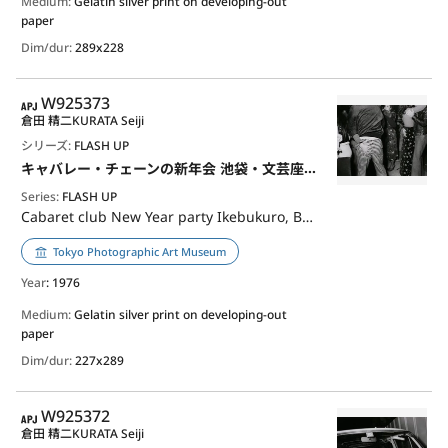
Medium:
Gelatin silver print on developing-out
paper
Dim/dur:
289x228
APJ
W925373
倉田 精二
KURATA Seiji
シリーズ:
FLASH UP
キャバレー・チェーンの新年会 池袋・文芸座通り
Series:
FLASH UP
Cabaret club New Year party Ikebukuro, Bungeiza Street
Tokyo Photographic Art Museum
Year
: 1976
Medium:
Gelatin silver print on developing-out
paper
Dim/dur:
227x289
APJ
W925372
倉田 精二
KURATA Seiji