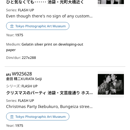
ひと気なくても･･････ 池袋・光町大橋近く
Series:
FLASH UP
Even though there's no sign of any customers... near Ikebukuro, Hikarimachi Ohashi
Tokyo Photographic Art Museum
Year
: 1975
Medium:
Gelatin silver print on developing-out
paper
Dim/dur:
227x288
APJ
W925628
倉田 精二
KURATA Seiji
シリーズ:
FLASH UP
クリスマスのパーティ 池袋・文芸座通り ホスト・クラブ
Series:
FLASH UP
Christmas Party Ikebukuro, Bungeiza street host club
Tokyo Photographic Art Museum
Year
: 1975