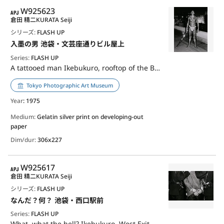
APJ
W925623
倉田 精二
KURATA Seiji
シリーズ:
FLASH UP
入墨の男 池袋・文芸座通りビル屋上
Series:
FLASH UP
A tattooed man Ikebukuro, rooftop of the Bungeiza Street Building
Tokyo Photographic Art Museum
Year
: 1975
Medium:
Gelatin silver print on developing-out
paper
Dim/dur:
306x227
APJ
W925617
倉田 精二
KURATA Seiji
シリーズ:
FLASH UP
なんだ？何？ 池袋・西口駅前
Series:
FLASH UP
What, what the hell? Ikebukuro, West Exit