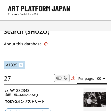
Japanese Museum Collections
Search (SHŪZŌ)
About this database
A1335
27
Per page: 100
APJ
W1282343
倉田 精二
KURATA Seiji
TOKYOオンザストリート