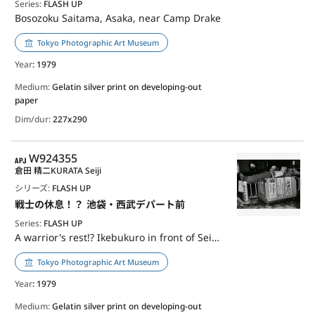
Series:
FLASH UP
Bosozoku Saitama, Asaka, near Camp Drake
Tokyo Photographic Art Museum
Year
: 1979
Medium:
Gelatin silver print on developing-out
paper
Dim/dur:
227x290
APJ
W924355
倉田 精二
KURATA Seiji
シリーズ:
FLASH UP
戦士の休息！？ 池袋・西武デパート前
Series:
FLASH UP
A warrior's rest!? Ikebukuro in front of Seibu deparnment store
Tokyo Photographic Art Museum
Year
: 1979
Medium:
Gelatin silver print on developing-out