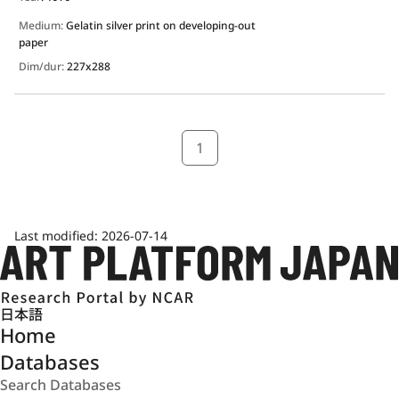
Medium:
Gelatin silver print on developing-out
paper
Dim/dur:
227x288
1
Last modified:
2026-07-14
日本語
Home
Databases