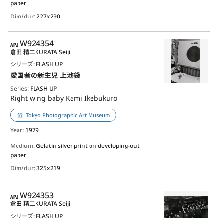
paper
Dim/dur:
227x290
APJ
W924354
倉田 精二
KURATA Seiji
シリーズ:
FLASH UP
愛国者の新生児 上池袋
Series:
FLASH UP
Right wing baby Kami Ikebukuro
Tokyo Photographic Art Museum
Year
: 1979
Medium:
Gelatin silver print on developing-out
paper
Dim/dur:
325x219
APJ
W924353
倉田 精二
KURATA Seiji
シリーズ:
FLASH UP