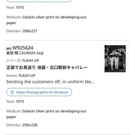
Year
: 1975
Medium:
Gelatin silver print on developing-out
paper
Dim/dur:
288x227
APJ
W925624
倉田 精二
KURATA Seiji
シリーズ:
FLASH UP
正装でお見送り 池袋・北口駅前キャバレー
Series:
FLASH UP
Sending the customers off, in uniform Ikebukuro, Station North Exit cabaret club
Tokyo Photographic Art Museum
Year
: 1975
Medium:
Gelatin silver print on developing-out
paper
Dim/dur:
290x228