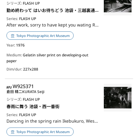
シリーズ:
FLASH UP
勤め終わって はいお待ちどう 池袋・三越裏通り
Series:
FLASH UP
After work, sorry to have kept you wating Rear Mitsukoshi Street
Tokyo Photographic Art Museum
Year
: 1976
Medium:
Gelatin silver print on developing-out
paper
Dim/dur:
227x288
APJ
W925371
倉田 精二
KURATA Seiji
シリーズ:
FLASH UP
春雨に舞う 池袋・西一番街
Series:
FLASH UP
Dancing in the spring rain Ikebukuro, West Ichibangai
Tokyo Photographic Art Museum