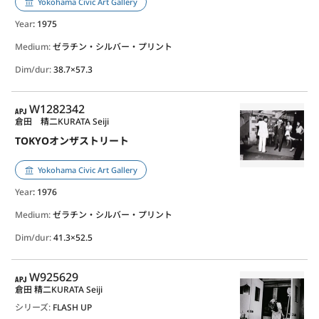
Yokohama Civic Art Gallery
Year
: 1975
Medium:
ゼラチン・シルバー・プリント
Dim/dur:
38.7×57.3
APJ
W1282342
倉田 精二
KURATA Seiji
TOKYOオンザストリート
Yokohama Civic Art Gallery
Year
: 1976
Medium:
ゼラチン・シルバー・プリント
Dim/dur:
41.3×52.5
APJ
W925629
倉田 精二
KURATA Seiji
シリーズ:
FLASH UP